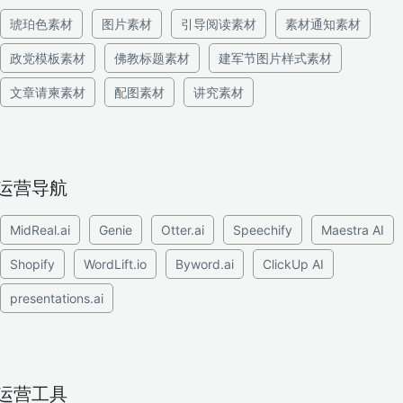
琥珀色素材
图片素材
引导阅读素材
素材通知素材
政党模板素材
佛教标题素材
建军节图片样式素材
文章请柬素材
配图素材
讲究素材
运营导航
MidReal.ai
Genie
Otter.ai
Speechify
Maestra AI
Shopify
WordLift.io
Byword.ai
ClickUp AI
presentations.ai
运营工具