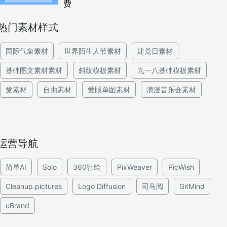
费
热门素材样式
国际气象素材
世界陌生人节素材
建党日素材
基础图文素材素材
斜纹模板素材
九一八基础模板素材
党素材
自由素材
爱眼单图素材
浪漫音乐会素材
运营导航
简单AI
Solo
360智绘
PixWeaver
PicWish
Cleanup.pictures
Logo Diffusion
司马阅
GitMind
uBrand