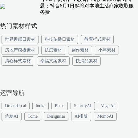
题；抖音6月1日起将对本地生活商家收取服
务费
热门素材样式
世界睡眠日素材
科技传播日素材
教育样式素材
房地产模板素材
抗疫素材
创作素材
小年素材
清心样式素材
幸福文案素材
快消品素材
运营导航
DreamUp.ai
looka
Pixso
ShortlyAI
Vega AI
佐糖AI
Tome
Designs.ai
AI排版
MomoAI