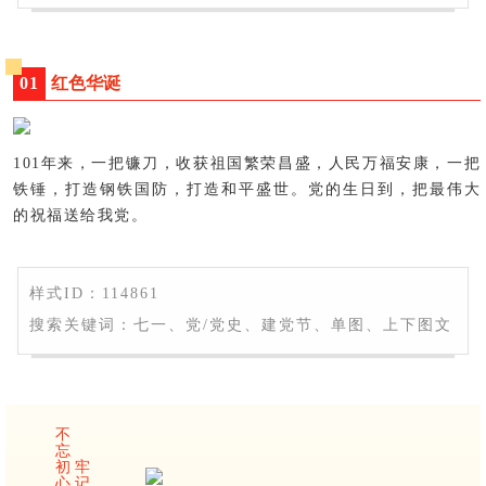
红色华诞
0
1
101年来，一把镰刀，收获祖国繁荣昌盛，人民万福安康，一把
铁锤，打造钢铁国防，打造和平盛世。党的生日到，把最伟大
的祝福送给我党。
样式ID：114861
搜索关键词：七一、党/党史、建党节、单图、上下图文
不
忘
初
牢
心
记