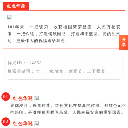
红色华诞
101年来，一把镰刀，收获祖国繁荣昌盛，人民万福安
康，一把铁锤，打造钢铁国防，打造和平盛世。党的生日
分
到，把最伟大的祝福送给我党。
享
样式ID：114858
搜索关键词：七一、党/党史、建党节、上下图文
0
1
红色华诞
光辉岁月，铁血铸造。红色文化在华夏的传播、鲜红色记忆
的烙印，是引领祖国腾飞昌盛、人民幸福安康的重要因素。
0
2
红色华诞