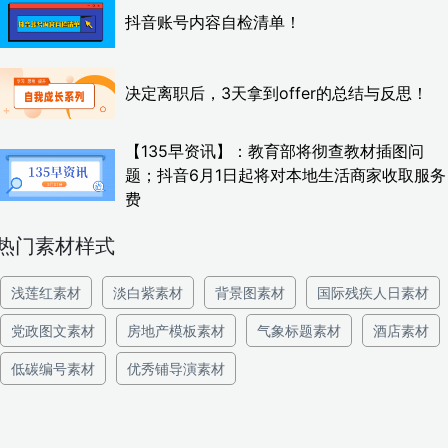
抖音账号内容自检清单！
决定离职后，3天拿到offer的总结与反思！
【135早资讯】：教育部将彻查教材插图问
题；抖音6月1日起将对本地生活商家收取服务
费
热门素材样式
浅莲红素材
淡白紫素材
背景图素材
国际残疾人日素材
党政图文素材
房地产模板素材
气象标题素材
酒店素材
低碳编号素材
优秀铺导演素材