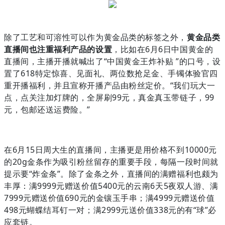
除了工艺和可溶性可以作为黄金品类的标签之外，
黄金品类
直播间也注重福利产品的设置
，比如在6月6日中国黄金的
直播间，主播开播就喊出了“中国黄金王炸补贴 ”的口号，设
置了618特定惊喜、见面礼、两位数抢足金、手镯体验官四
重开播福利，并且宣称开播产品由粉丝定价。“我们玩大一
点，点关注加灯牌的，全屏刷99元，真金真玉带链子，99
元，包邮还送运费险。”
在6月15日周大生的直播间，主播更是用价格不到10000元
的20g金条作为吸引粉丝留存的重要手段，每隔一段时间就
提示要“炸金条”。除了金条之外，直播间的满赠福利也颇为
丰厚：满9999元赠送价值5400元的云南6天5夜双人游、满
7999元赠送价值690元的金镶玉手串；满4999元赠送价值
498元蝴蝶结耳钉一对；满2999元送价值338元的有“球”必
应套链。