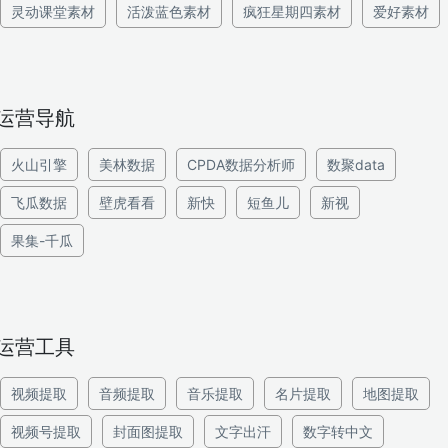
灵动课堂素材
活泼蓝色素材
疯狂星期四素材
爱好素材
运营导航
火山引擎
美林数据
CPDA数据分析师
数聚data
飞瓜数据
壁虎看看
新快
短鱼儿
新视
果集-千瓜
运营工具
视频提取
音频提取
音乐提取
名片提取
地图提取
视频号提取
封面图提取
文字出汗
数字转中文