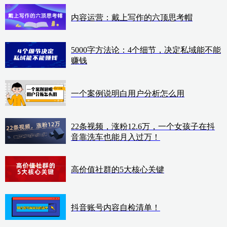
内容运营：戴上写作的六顶思考帽
5000字方法论：4个细节，决定私域能不能
赚钱
一个案例说明白用户分析怎么用
22条视频，涨粉12.6万，一个女孩子在抖
音靠洗车也能月入过万！
高价值社群的5大核心关键
抖音账号内容自检清单！