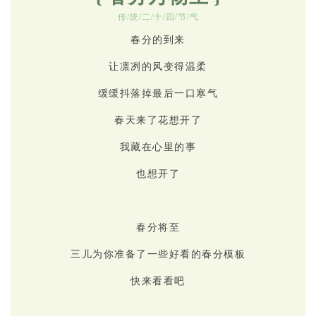
传/统/二/十/四/节/气
春分的到来
让凛冽的风变得温柔
缓缓抖落掉最后一口寒气
春天来了花想开了
我藏在心里的事
也想开了
春分将至
三儿为你准备了一些好看的春分模板
快来看看吧