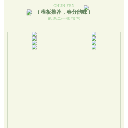
CHUN FEN
{ 模板推荐，春分韵味 }
传/统/二/十/四/节/气