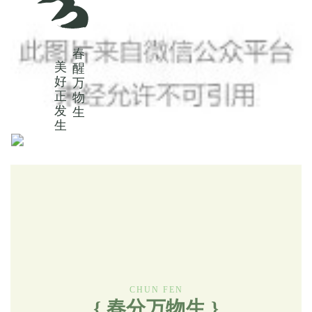
春
美
醒
好
万
正
物
发
生
生
CHUN FEN
{ 春分万物生 }