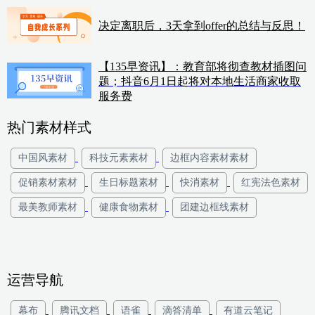
决定离职后，3天拿到offer的总结与反思！
【135早资讯】：教育部将彻查教材插图问
题；抖音6月1日起将对本地生活商家收取
服务费
热门素材样式
中国风素材
科技元素素材
边框内容素材素材
促销素材素材
生日标题素材
快消素材
红宪法色素材
最美教师素材
健康食物素材
团建边框线素材
运营导航
幕布
腾讯文档
语雀
滴答清单
有道云笔记