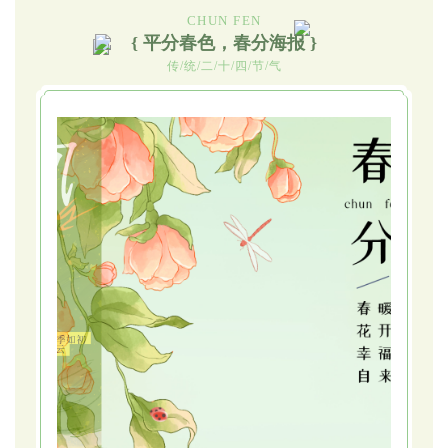
CHUN FEN
{ 平分春色，春分海报 }
传/统/二/十/四/节/气