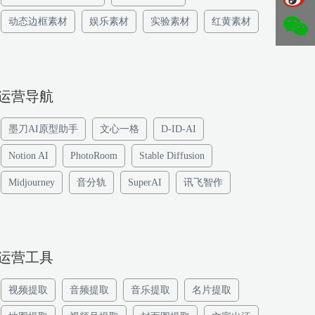
动态边框素材
娱乐素材
实验素材
红黄素材
运营导航
墨刀AI原型助手
文心一格
D-ID-AI
Notion AI
PhotoRoom
Stable Diffusion
Midjourney
音分轨
SuperAI
讯飞智作
运营工具
视频提取
音频提取
音乐提取
名片提取