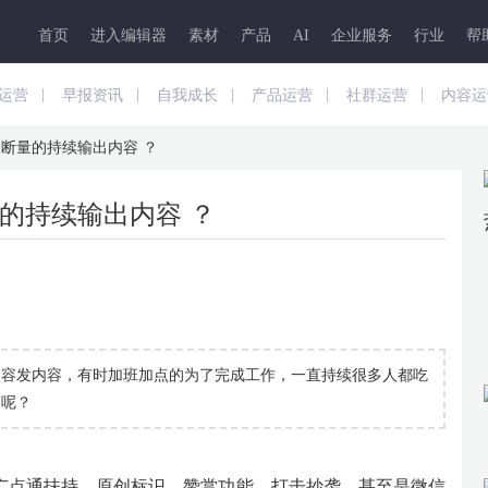
首页
进入编辑器
素材
产品
AI
企业服务
行业
帮
|
|
|
|
|
运营
早报资讯
自我成长
产品运营
社群运营
内容运
断量的持续输出内容 ？
的持续输出内容 ？
内容发内容，有时加班加点的为了完成工作，一直持续很多人都吃
出呢？
广点通扶持，原创标识，赞赏功能，打击抄袭，甚至是微信