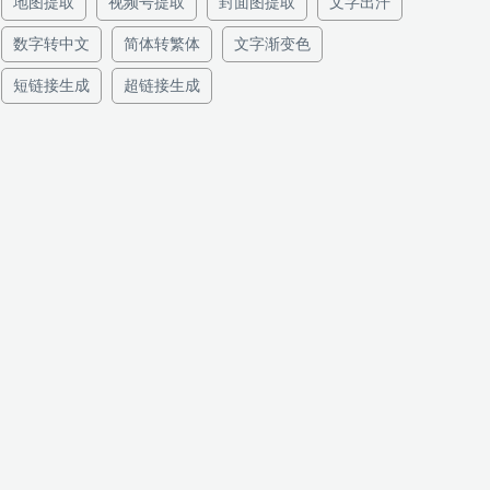
地图提取
视频号提取
封面图提取
文字出汗
数字转中文
简体转繁体
文字渐变色
短链接生成
超链接生成