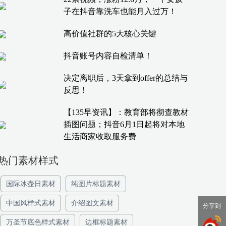
子在抖音靠洗车也能月入过万！
高价值社群的5大核心关键
抖音账号内容自检清单！
决定离职后，3天拿到offer的总结与
反思！
【135早资讯】：教育部将彻查教材
插图问题；抖音6月1日起将对本地
生活商家收取服务费
热门素材样式
国际冰壶日素材
纯图片标题素材
中国风样式素材
介绍图文素材
分享到
万圣节底色样式素材
边框标题素材