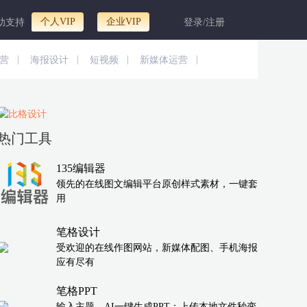
个人VIP
企业VIP
助支持
登录/注册
|
|
|
|
营
海报设计
短视频
新媒体运营
热门工具
135编辑器
领先的在线图文编辑平台原创样式素材，一键套
用
笔格设计
受欢迎的在线作图网站，新媒体配图、手机海报
应有尽有
笔格PPT
输入主题，AI一键生成PPT；上传本地文件秒变