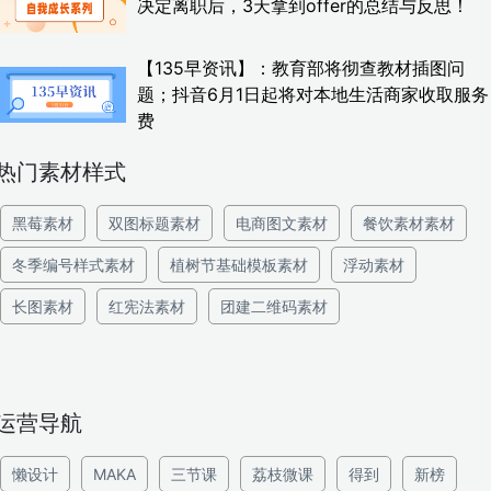
决定离职后，3天拿到offer的总结与反思！
【135早资讯】：教育部将彻查教材插图问
题；抖音6月1日起将对本地生活商家收取服务
费
热门素材样式
黑莓素材
双图标题素材
电商图文素材
餐饮素材素材
冬季编号样式素材
植树节基础模板素材
浮动素材
长图素材
红宪法素材
团建二维码素材
运营导航
懒设计
MAKA
三节课
荔枝微课
得到
新榜