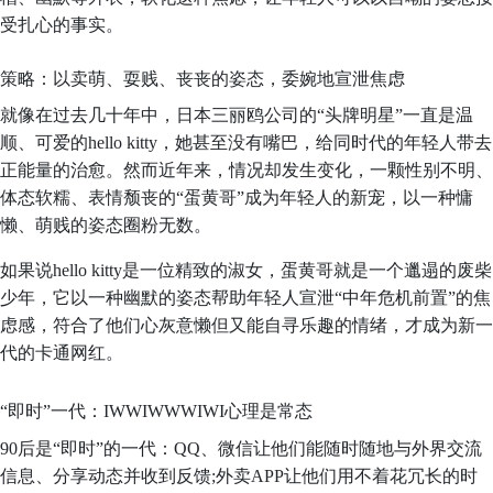
受扎心的事实。
策略：以卖萌、耍贱、丧丧的姿态，委婉地宣泄焦虑
就像在过去几十年中，日本三丽鸥公司的“头牌明星”一直是温
顺、可爱的hello kitty，她甚至没有嘴巴，给同时代的年轻人带去
正能量的治愈。然而近年来，情况却发生变化，一颗性别不明、
体态软糯、表情颓丧的“蛋黄哥”成为年轻人的新宠，以一种慵
懒、萌贱的姿态圈粉无数。
如果说hello kitty是一位精致的淑女，蛋黄哥就是一个邋遢的废柴
少年，它以一种幽默的姿态帮助年轻人宣泄“中年危机前置”的焦
虑感，符合了他们心灰意懒但又能自寻乐趣的情绪，才成为新一
代的卡通网红。
“即时”一代：IWWIWWWIWI心理是常态
90后是“即时”的一代：QQ、微信让他们能随时随地与外界交流
信息、分享动态并收到反馈;外卖APP让他们用不着花冗长的时