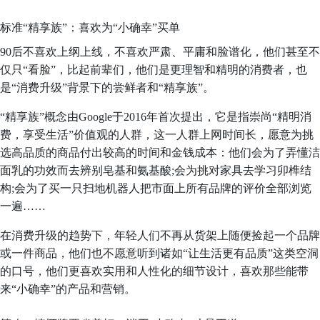
标准“精享族”：喜欢为“小确幸”买单
90后不喜欢上纲上线，不喜欢严肃、平庸和脸谱化，他们甚至不
仅只“看脸”，比起前辈们，他们是更理智和精明的消费者，也
是“消费升级”背景下的尝鲜者和“精享族”。
“精享族”概念由Google于2016年首次提出，它是指崇尚“精明消
费，享受生活”价值观的人群，这一人群上网时间长，愿意为挑
选高品质的商品付出较高的时间和金钱成本：他们会为了弄懂洁
面乳的功效而去辨别皂基和氨基酸;会为挑对家具去学习卯榫结
构;会为了买一只扫地机器人把市面上所有品牌的评价全部浏览
一遍……
在消费升级的趋势下，年轻人们不再从货架上随便捡起一个品牌
或一件商品，他们也不愿意听到诸如“让生活更有品质”这类空洞
的口号，他们更喜欢实用和人性化的细节设计，喜欢那些能带
来“小确幸”的产品和营销。