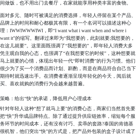
间做饭，也不用出门去餐厅，在家就能享用种类丰富的食物。
面对多元、随时可被满足的消费选择，年轻人停留在某个产品、
品牌上的时间和耐心都极其有限，有一个名词可以描述这种心
理：IWWIWWWIWI，即“I want what i want when and where i
want it”的缩写。翻译过来即为“我想要的，此刻就要;我想要的，
在这儿就要”。这里面既强调了“我想要的”，即年轻人消费大多
凭主观自我的心态，也强调了“在我想要它的时候”，这种想要就
马上就要的心情，体现出年轻一代“即时消费”的行为习惯。他们
很少为了买一个消费品而计划、斟酌，而是在商品符合自己当下
期待时就迅速出手。在消费者逐渐呈现年轻化的今天，阅后就
买、喜欢就购的消费行为会越来越普遍。
策略：给出“快”的承诺，降低用户心理成本
针对年轻人这种“想了就马上要”的消费心态，商家们当然首先要
把“快”升华成品牌特点。除了通过提升供应链效率，缩短每个服
务环节的时间成本，还有没有讨巧、卖乖的套路?泰国的肯德基
很机智，他们突出“快”的方式是，把产品外包装的盒子设计成了