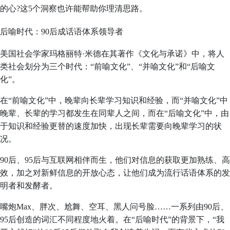
的心?这5个洞察也许能帮助你理清思路。
后喻时代：90后成话语体系领导者
美国社会学家玛格丽特·米德在其著作《文化与承诺》中，将人
类社会划分为三个时代：“前喻文化”、“并喻文化”和“后喻文
化”。
在“前喻文化”中，晚辈向长辈学习知识和经验，而“并喻文化”中
晚辈、长辈的学习都发生在同辈人之间，而在“后喻文化”中，由
于知识和经验更替的速度加快，出现长辈需要向晚辈学习的状
况。
90后、95后与互联网相伴而生，他们对信息的获取更加熟练、高
效，加之对新鲜信息的开放心态，让他们成为流行话语体系的发
明者和发酵者。
嘴炮Max、胖次、尬舞、空耳、黑人问号脸……一系列由90后、
95后创造的词汇不同程度地火着。在“后喻时代”的背景下，“我