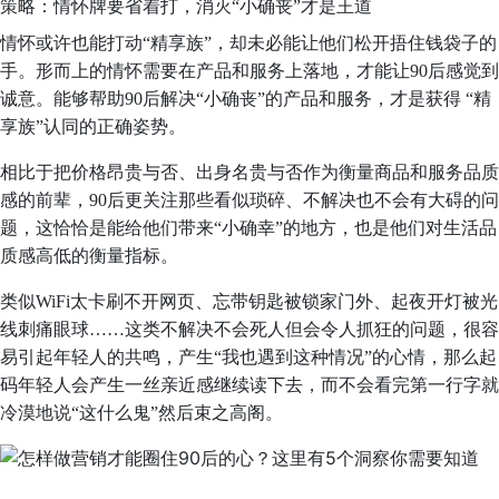
策略：情怀牌要省着打，消灭“小确丧”才是王道
情怀或许也能打动“精享族”，却未必能让他们松开捂住钱袋子的
手。形而上的情怀需要在产品和服务上落地，才能让90后感觉到
诚意。能够帮助90后解决“小确丧”的产品和服务，才是获得 “精
享族”认同的正确姿势。
相比于把价格昂贵与否、出身名贵与否作为衡量商品和服务品质
感的前辈，90后更关注那些看似琐碎、不解决也不会有大碍的问
题，这恰恰是能给他们带来“小确幸”的地方，也是他们对生活品
质感高低的衡量指标。
类似WiFi太卡刷不开网页、忘带钥匙被锁家门外、起夜开灯被光
线刺痛眼球……这类不解决不会死人但会令人抓狂的问题，很容
易引起年轻人的共鸣，产生“我也遇到这种情况”的心情，那么起
码年轻人会产生一丝亲近感继续读下去，而不会看完第一行字就
冷漠地说“这什么鬼”然后束之高阁。