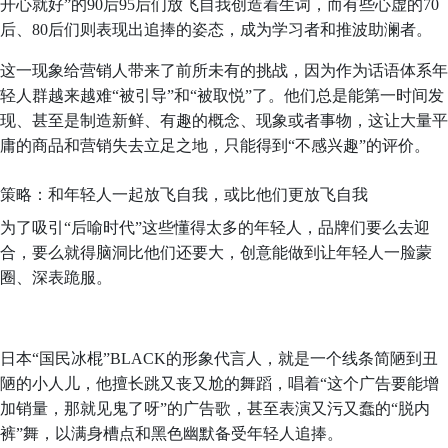
开心就好”的90后95后们放飞自我创造着生词，而有些心虚的70
后、80后们则表现出追捧的姿态，成为学习者和推波助澜者。
这一现象给营销人带来了前所未有的挑战，因为作为话语体系年
轻人群越来越难“被引导”和“被取悦”了。他们总是能第一时间发
现、甚至是制造新鲜、有趣的概念、现象或者事物，这让大量平
庸的商品和营销失去立足之地，只能得到“不感兴趣”的评价。
策略：和年轻人一起放飞自我，或比他们更放飞自我
为了吸引“后喻时代”这些懂得太多的年轻人，品牌们要么去迎
合，要么就得脑洞比他们还要大，创意能做到让年轻人一脸蒙
圈、深表跪服。
日本“国民冰棍”BLACK的形象代言人，就是一个线条简陋到丑
陋的小人儿，他擅长跳又丧又尬的舞蹈，唱着“这个广告要能增
加销量，那就见鬼了呀”的广告歌，甚至表演又污又蠢的“脱内
裤”舞，以满身槽点和黑色幽默备受年轻人追捧。