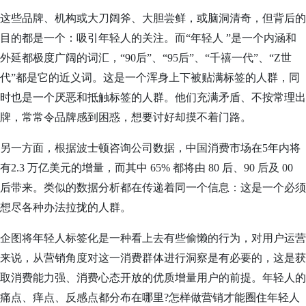
这些品牌、机构或大刀阔斧、大胆尝鲜，或脑洞清奇，但背后的
目的都是一个：吸引年轻人的关注。而“年轻人 ”是一个内涵和
外延都极度广阔的词汇，“90后”、“95后”、“千禧一代”、“Z世
代”都是它的近义词。这是一个浑身上下被贴满标签的人群，同
时也是一个厌恶和抵触标签的人群。他们充满矛盾、不按常理出
牌，常常令品牌感到困惑，想要讨好却摸不着门路。
另一方面，根据波士顿咨询公司数据，中国消费市场在5年内将
有2.3 万亿美元的增量，而其中 65% 都将由 80 后、90 后及 00
后带来。类似的数据分析都在传递着同一个信息：这是一个必须
想尽各种办法拉拢的人群。
企图将年轻人标签化是一种看上去有些偷懒的行为，对用户运营
来说，从营销角度对这一消费群体进行洞察是有必要的，这是获
取消费能力强、消费心态开放的优质增量用户的前提。年轻人的
痛点、痒点、反感点都分布在哪里?怎样做营销才能圈住年轻人