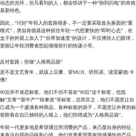
动态的光环，但凡看到的人，都会惊讶于一种“快到闪电”的肯德
基新特色。
因此，“讨好”年轻人的套路很多，不一定要采取改头换面的“重
模式”，类似肯德基这种抓住年轻一代想要快的“即时心态”，在
盒子的外观上加入了“自带加速度”的设计，不仅博得人们眼球，
更能让年轻消费者想起嗖嗖前行的快递小哥。
反对套路：拒做“人格商品袋”
是不是文艺青年，就该上豆瓣、穿MUJI、听民谣、读雷蒙德·卡
佛?
90后并不迷恋标签。他们不但不喜欢“90后”这个标签，也抵
触“文青”“新中产”“轻奢派”等标签，总而言之，他们不愿意让自
己成为一个盛满各种商品、各种标签的袋子，不愿意让外界的标
签附着在自己独特的人格上，他们拒绝成为“人格商品袋”。
年轻一代更多地是希望通过所消费的产品，来凸显自身的特征、
来表达自我的品味和心情。他们也更希望带有情感属性的产品，