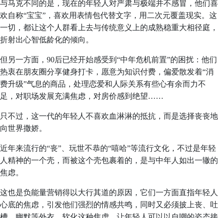
与马克不同的是，现在的年轻人对严肃与极端并不感冒，他们喜
欢自称“宝宝”，喜欢用表情包代替文字，用二次元覆盖现实。这
一切，都让这个人群看上去与传统意义上的成熟稳重大相径庭，
折射出心智低龄化的倾向。
但另一方面，90后已经开始感受到“中年危机前置”的困扰：他们
热衷在朋友圈分享健身打卡，愿意为知识付费，偏爱散发着“消
费升级”气息的商品，处理恋爱和人际关系有些心有余而力不
足，对职场发展充满焦虑，对房价感到绝望……
只不过，这一代的年轻人不喜欢血淋淋的抵抗，而是选择丧丧地
向世界撒娇。
近年来流行的“丧”、玩世不恭的“嘻哈”等流行文化，不过是年轻
人精神的一个壳，而被这个壳包裹着的，是与中年人如出一辙的
焦虑。
这也是负能量营销得以大行其道的原因，它们一方面直指年轻人
心底的焦虑，引发他们强烈的情感共鸣，同时又必须披上丧、吐
槽、幽默等外衣，软化这种焦虑，让年轻人可以以自嘲的姿态接