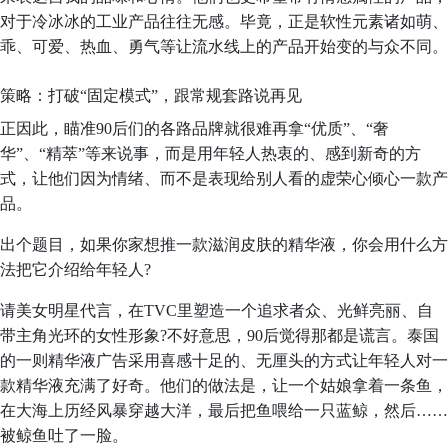
对于冷冰冰的工业产品往往无感。毕竟，正是软性元素诸如萌、
乖、可爱、热血、勇气等让流水线上的产品开始变的与众不同。
策略：打破“固定模式”，跟常规套路说再见
正因此，瞄准90后们的各路品牌就很难再拿“优质”、“奢
华”、“精萃”等来说事，而是用年轻人热衷的、感到新奇的方
式，让他们因为情绪、而不是表现给别人看的虚荣心倾心一款产
品。
出个题目，如果你家想推一款滋润皮肤的精华液，你会用什么方
法把它介绍给年轻人?
请美女明星代言，在TVC里塑造一个追求者众、光鲜亮丽、自
带主角光环的女性形象?不好意思，90后觉得那都是谎言。泰国
的一则精华液广告采用喜感十足的、无厘头的方式让年轻人对一
款精华液充满了好奇。他们的做法是，让一个姑娘拿着一条鱼，
在大海上历经风暴穿越大洋，最后把鱼喂给一只蓝鲸，然后……
被鲸鱼吐了一脸。