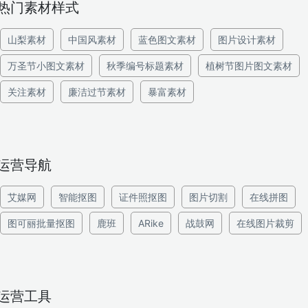
热门素材样式
山梨素材
中国风素材
蓝色图文素材
图片设计素材
万圣节小图文素材
秋季编号标题素材
植树节图片图文素材
关注素材
廉洁过节素材
暴富素材
运营导航
艾媒网
智能抠图
证件照抠图
图片切割
在线拼图
图可丽批量抠图
鹿班
ARike
战鼓网
在线图片裁剪
运营工具