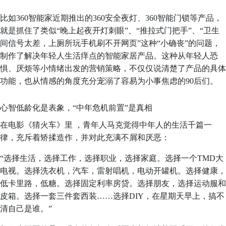
比如360智能家近期推出的360安全夜灯、360智能门锁等产品，
就是抓住了类似“晚上起夜开灯刺眼”、“推拉式门把手”、“卫生
间信号太差，上厕所玩手机刷不开网页”这种“小确丧”的问题，
制作了解决年轻人生活痒点的智能家居产品。这种从年轻人恐
惧、厌烦等小情绪出发的营销策略，不仅仅说清楚了产品的具体
功能，也从情感的角度充分宠溺了容易为小事焦虑的90后们。
心智低龄化是表象，“中年危机前置”是真相
在电影《猜火车》里 ，青年人马克觉得中年人的生活千篇一
律，充斥着矫揉造作，并对此充满不屑和厌恶：
“选择生活，选择工作，选择职业，选择家庭。选择一个TMD大
电视。选择洗衣机，汽车，雷射唱机，电动开罐机。选择健康，
低卡里路，低糖。选择固定利率房贷。选择朋友，选择运动服和
皮箱。选择一套三件套西装……选择DIY，在星期天早上，搞不
清自己是谁。”