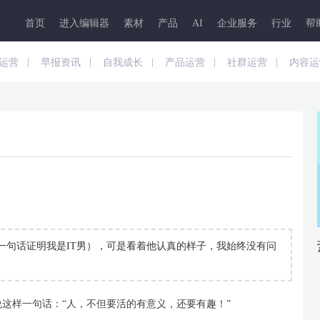
首页
进入编辑器
素材
产品
AI
企业服务
行业
帮
|
|
|
|
|
运营
早报资讯
自我成长
产品运营
社群运营
内容运
（一句话证明我是IT男），可是看着他认真的样子，我始终没有问
这样一句话：“人，不但要活的有意义，还要有趣！”