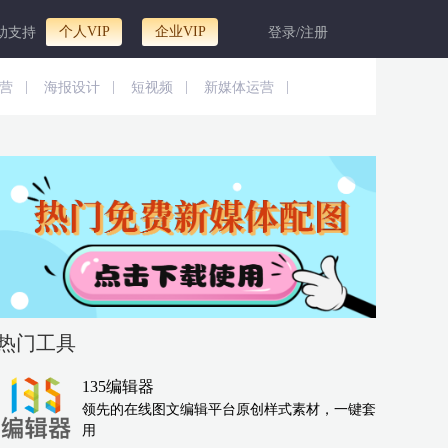
个人VIP
企业VIP
助支持
登录/注册
|
|
|
|
营
海报设计
短视频
新媒体运营
热门工具
135编辑器
领先的在线图文编辑平台原创样式素材，一键套
用