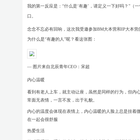
我的第一反应是：“什么是‘有趣’，请定义一下好吗？”（
口。
念念不忘必有回响，这次我受邀参加BM大本营和IP大本营
为什么是“有趣的人”呢？看这张图：
— 图片来自北辰青年CEO：宋超
内心温暖
看到有老人上车，就主动让座，虽然是同样的行为，但内
常面无表情，一言不发，出于礼貌。
内心的温度会体现在表情上，内心温暖的人脸上总是挂着微
在一起会很舒服
热爱生活