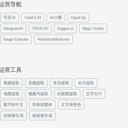
运营导航
可灵AI
ChatGLM
AI小聚
OpusClip
IdeogramAI
VEED.IO
Imggen.ai
Magic Studio
Image Upscaler
WatermarkRemover
运营工具
视频提取
音频提取
音乐提取
名片提取
地图提取
视频号提取
封面图提取
文字出汗
数字转中文
简体转繁体
文字渐变色
短链接生成
超链接生成