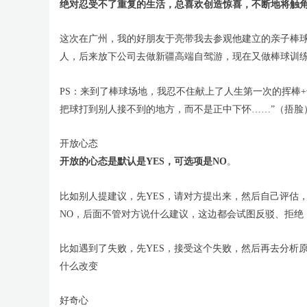
绝对忍受不了重复的生活，总喜欢创造惊喜，不断地将触
这次在广州，我的好朋友于亮带我去参观他建立的亲子棒
人，后来放下公司去做新疆高端自驾游，现在又做棒球训
PS：来到了棒球场地，我忍不住献上了人生第一次的挥棒
把球打到别人接不到的地方，而不是正中下怀……”（捂脸
开放心态
开放的心态是默认是YES，可选项是NO
。
比如别人提建议，先YES，请对方提出来，然后自己评估
NO，后面不管对方说什么建议，这边都会试图反驳、拒绝
比如遇到了失败，先YES，接受这个失败，然后再去分析
什么改变
好奇心