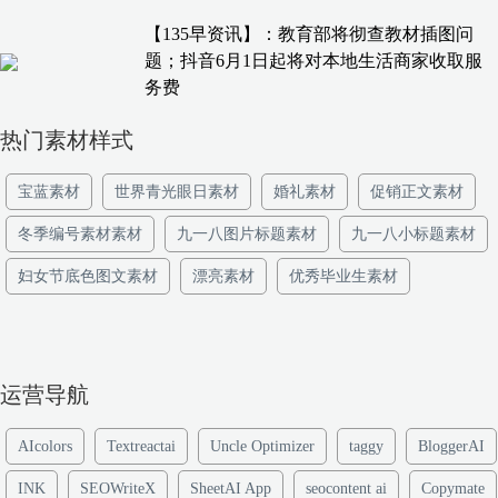
【135早资讯】：教育部将彻查教材插图问
题；抖音6月1日起将对本地生活商家收取服
务费
热门素材样式
宝蓝素材
世界青光眼日素材
婚礼素材
促销正文素材
冬季编号素材素材
九一八图片标题素材
九一八小标题素材
妇女节底色图文素材
漂亮素材
优秀毕业生素材
运营导航
AIcolors
Textreactai
Uncle Optimizer
taggy
BloggerAI
INK
SEOWriteX
SheetAI App
seocontent ai
Copymate