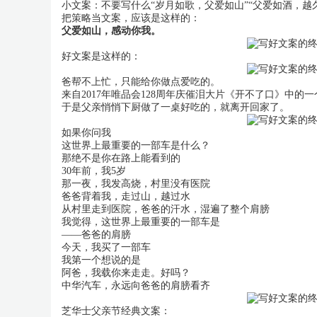
小文案：不要写什么“岁月如歌，父爱如山”“父爱如酒，越
把策略当文案，应该是这样的：
父爱如山，感动你我。
好文案是这样的：
爸帮不上忙，只能给你做点爱吃的。
来自2017年唯品会128周年庆催泪大片《开不了口》中
于是父亲悄悄下厨做了一桌好吃的，就离开回家了。
如果你问我
这世界上最重要的一部车是什么？
那绝不是你在路上能看到的
30年前，我5岁
那一夜，我发高烧，村里没有医院
爸爸背着我，走过山，越过水
从村里走到医院，爸爸的汗水，湿遍了整个肩膀
我觉得，这世界上最重要的一部车是
——爸爸的肩膀
今天，我买了一部车
我第一个想说的是
阿爸，我载你来走走。好吗？
中华汽车，永远向爸爸的肩膀看齐
芝华士父亲节经典文案：