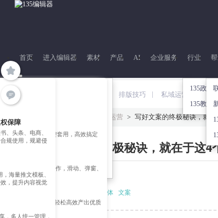
首页
进入编辑器
素材
产品
AI
企业服务
行业
帮
135政企
热点
资源下载
图片工具
企业赋能
|
|
|
PPT制作
排版技巧
私域运营
活动
135教育
135笔记
135客户端下载
极速作图
台
公众号迁移开留言
首页
>
135笔记
>
内容运营
>
写好文案的终极秘诀，就在
版权保障
权素材
营销日历
135公众号插件下载
图片拼图
成
135企业培训
红书、头条、电商、
材 + 精美推文模板一键套用，高效搞定
1
量合规使用，规避侵
写好文案的终极秘诀，就在于这4
135多平台分发
135摄影图
口
135活动
 效果一键制作
GIF制作
、长图、互动模板一键制作，滑动、弹窗、
部可用，海量推文模板、
图片美化
炫酷交互效果随心用
2018-03-29 14:31:35
特效，提升内容视觉
图片分割
创作赋能
标签：
文案写作
自媒体
文案
文、AI 文章配图改图，轻松高效产出优质
共享，多人统一管理，