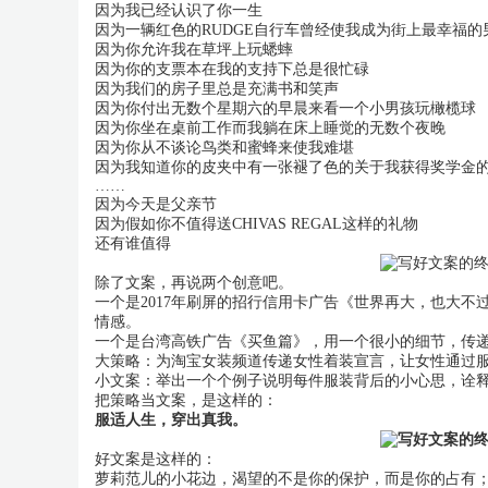
因为我已经认识了你一生
因为一辆红色的RUDGE自行车曾经使我成为街上最幸福的
因为你允许我在草坪上玩蟋蟀
因为你的支票本在我的支持下总是很忙碌
因为我们的房子里总是充满书和笑声
因为你付出无数个星期六的早晨来看一个小男孩玩橄榄球
因为你坐在桌前工作而我躺在床上睡觉的无数个夜晚
因为你从不谈论鸟类和蜜蜂来使我难堪
因为我知道你的皮夹中有一张褪了色的关于我获得奖学金
……
因为今天是父亲节
因为假如你不值得送CHIVAS REGAL这样的礼物
还有谁值得
除了文案，再说两个创意吧。
一个是2017年刷屏的招行信用卡广告《世界再大，也大
情感。
一个是台湾高铁广告《买鱼篇》，用一个很小的细节，传
大策略：为淘宝女装频道传递女性着装宣言，让女性通过
小文案：举出一个个例子说明每件服装背后的小心思，诠
把策略当文案，是这样的：
服适人生，穿出真我。
好文案是这样的：
萝莉范儿的小花边，渴望的不是你的保护，而是你的占有