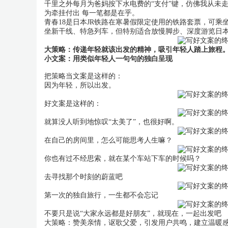
千里之外每月为爸妈按下水电费的“支付”键，仿佛我从未
为牵挂付出 每一笔都是在乎。
青春18是日本JR铁路在寒暑假限定使用的铁路套票，可乘
坐新干线、特急列车，但特别适合放慢脚步、深度游览日本
大策略：传递年轻就该出发的精神，吸引年轻人踏上旅程
小文案：用类似年轻人一句句的独白呈现
把策略当文案是这样的：
因为年轻，所以出发。
好文案是这样的：
就算没人听到地惊叹“太美了”，也很好啊。
在自己的房间里，怎么可能思考人生嘛？
你也有过不经思索，就在某个车站下车的时候吗？
去寻找那个时刻的蔚蓝吧
第一次的独自旅行，一生都不会忘记
不要只是说“大家永远都是好朋友”，就现在，一起出发吧
大策略：赞美亲情，讴歌父爱，引发用户共鸣，建立温暖