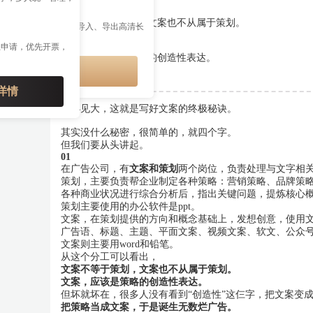
IP 特权
文案不等于策划，文案也不从属于策划。
多公众号管理、多格式导入、导出高清长
接、云端草稿等权益
上申请，优先开票，
文案，应该是策略的创造性表达。
开通会员享特权
详情
以小见大，这就是写好文案的终极秘诀。
其实没什么秘密，很简单的，就四个字。
但我们要从头讲起。
01
在广告公司，有
文案和策划
两个岗位，负责处理与文字相
策划，主要负责帮企业制定各种策略：营销策略、品牌策
各种商业状况进行综合分析后，指出关键问题，提炼核心
策划主要使用的办公软件是ppt。
文案，在策划提供的方向和概念基础上，发想创意，使用
广告语、标题、主题、平面文案、视频文案、软文、公众
文案则主要用word和铅笔。
从这个分工可以看出，
文案不等于策划，文案也不从属于策划。
文案，应该是策略的创造性表达。
但坏就坏在，很多人没有看到“创造性”这仨字，把文案变
把策略当成文案，于是诞生无数烂广告。