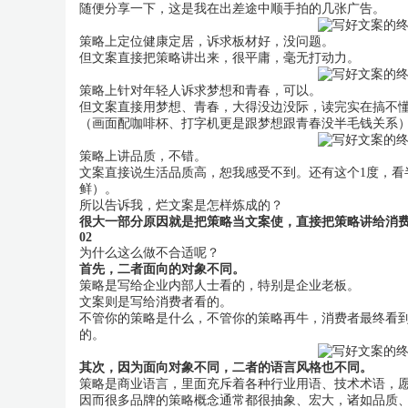
随便分享一下，这是我在出差途中顺手拍的几张广告。
策略上定位健康定居，诉求板材好，没问题。
但文案直接把策略讲出来，很平庸，毫无打动力。
策略上针对年轻人诉求梦想和青春，可以。
但文案直接用梦想、青春，大得没边没际，读完实在搞不
（画面配咖啡杯、打字机更是跟梦想跟青春没半毛钱关系
策略上讲品质，不错。
文案直接说生活品质高，恕我感受不到。还有这个1度，看
鲜）。
所以告诉我，烂文案是怎样炼成的？
很大一部分原因就是把策略当文案使，直接把策略讲给消
02
为什么这么做不合适呢？
首先，二者面向的对象不同。
策略是写给企业内部人士看的，特别是企业老板。
文案则是写给消费者看的。
不管你的策略是什么，不管你的策略再牛，消费者最终看到
的。
其次，因为面向对象不同，二者的语言风格也不同。
策略是商业语言，里面充斥着各种行业用语、技术术语，
因而很多品牌的策略概念通常都很抽象、宏大，诸如品质