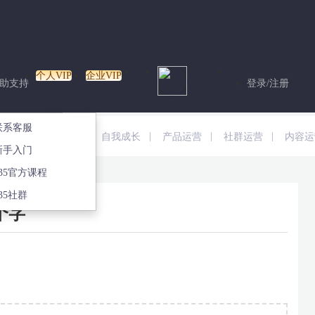
个人VIP
企业VIP
助支持
登录/注册
专栏
联系客服
|
|
|
|
|
运营
早报资讯
自我成长
产品运营
社群运营
内容运
专栏
新手入门
于这4个字
135官方课程
35社群
个字