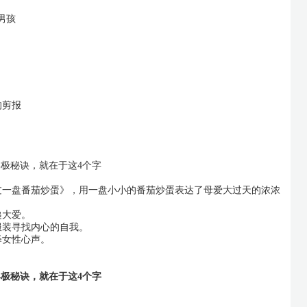
男孩
的剪报
不过一盘番茄炒蛋》，用一盘小小的番茄炒蛋表达了母爱大过天的浓浓
递大爱。
服装寻找内心的自我。
释女性心声。
；