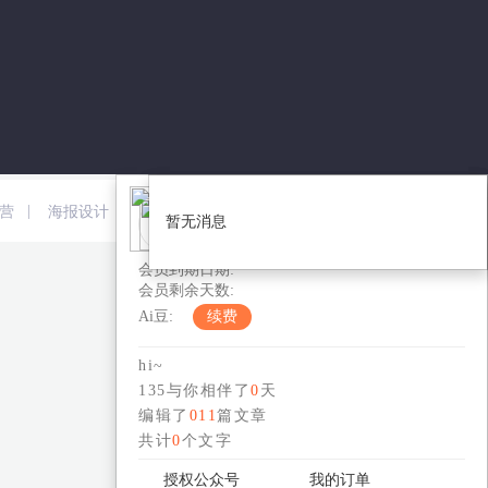
免费版-个人
|
|
|
|
营
海报设计
短视频
新媒体运营
暂无消息
暂无消息
您的用户编号：
会员到期日期:
会员剩余天数:
Ai豆:
续费
hi~
135与你相伴了
0
天
编辑了
011
篇文章
共计
0
个文字
授权公众号
我的订单