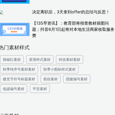
决定离职后，3天拿到offer的总结与反思！
【135早资讯】：教育部将彻查教材插图问
题；抖音6月1日起将对本地生活商家收取服务
费
热门素材样式
辣椒红素材
菜谱样式素材
科技素材素材
秋季纯序号素材素材
秋季小图标样式素材
建党节符号标题素材
熟练素材
团建编号素材
低碳编号素材
平安素材