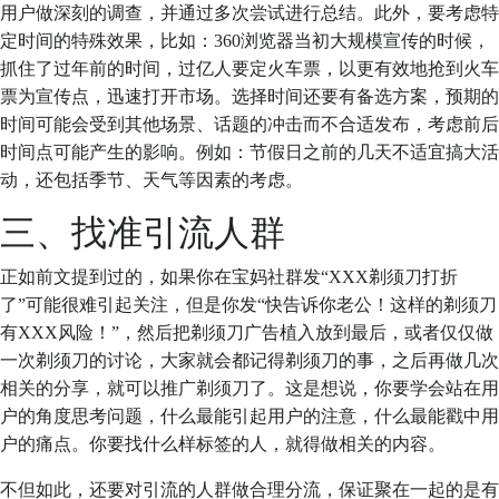
用户做深刻的调查，并通过多次尝试进行总结。此外，要考虑特
定时间的特殊效果，比如：360浏览器当初大规模宣传的时候，
抓住了过年前的时间，过亿人要定火车票，以更有效地抢到火车
票为宣传点，迅速打开市场。选择时间还要有备选方案，预期的
时间可能会受到其他场景、话题的冲击而不合适发布，考虑前后
时间点可能产生的影响。例如：节假日之前的几天不适宜搞大活
动，还包括季节、天气等因素的考虑。
三、找准引流人群
正如前文提到过的，如果你在宝妈社群发“XXX剃须刀打折
了”可能很难引起关注，但是你发“快告诉你老公！这样的剃须刀
有XXX风险！”，然后把剃须刀广告植入放到最后，或者仅仅做
一次剃须刀的讨论，大家就会都记得剃须刀的事，之后再做几次
相关的分享，就可以推广剃须刀了。这是想说，你要学会站在用
户的角度思考问题，什么最能引起用户的注意，什么最能戳中用
户的痛点。你要找什么样标签的人，就得做相关的内容。
不但如此，还要对引流的人群做合理分流，保证聚在一起的是有