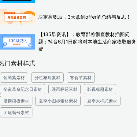
决定离职后，3天拿到offer的总结与反思！
【135早资讯】：教育部将彻查教材插图问
题；抖音6月1日起将对本地生活商家收取服务
费
热门素材样式
葡萄紫素材
分栏布局素材
寒食节素材
辛亥革命纪念日素材
漫画标题素材
影视标题素材
培训模板素材
夏季小图标素材素材
夏季大样式素材
团建编号素材