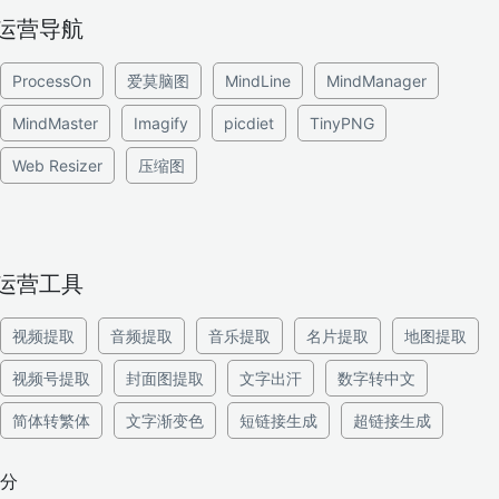
运营导航
ProcessOn
爱莫脑图
MindLine
MindManager
MindMaster
Imagify
picdiet
TinyPNG
Web Resizer
压缩图
运营工具
视频提取
音频提取
音乐提取
名片提取
地图提取
视频号提取
封面图提取
文字出汗
数字转中文
简体转繁体
文字渐变色
短链接生成
超链接生成
分