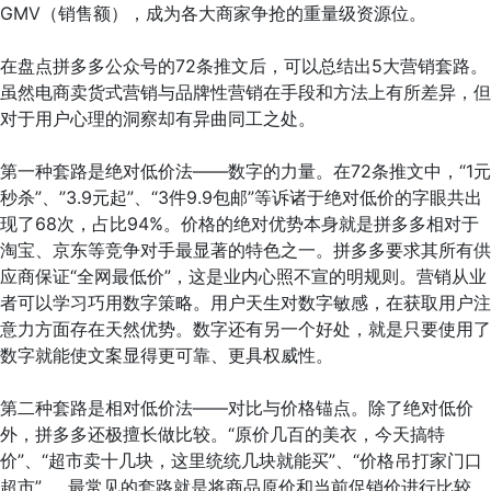
GMV（销售额），成为各大商家争抢的重量级资源位。
在盘点拼多多公众号的72条推文后，可以总结出5大营销套路。
虽然电商卖货式营销与品牌性营销在手段和方法上有所差异，但
对于用户心理的洞察却有异曲同工之处。
第一种套路是绝对低价法——数字的力量。在72条推文中，“1元
秒杀”、”3.9元起”、“3件9.9包邮”等诉诸于绝对低价的字眼共出
现了68次，占比94%。价格的绝对优势本身就是拼多多相对于
淘宝、京东等竞争对手最显著的特色之一。拼多多要求其所有供
应商保证“全网最低价”，这是业内心照不宣的明规则。营销从业
者可以学习巧用数字策略。用户天生对数字敏感，在获取用户注
意力方面存在天然优势。数字还有另一个好处，就是只要使用了
数字就能使文案显得更可靠、更具权威性。
第二种套路是相对低价法——对比与价格锚点。除了绝对低价
外，拼多多还极擅长做比较。“原价几百的美衣，今天搞特
价”、“超市卖十几块，这里统统几块就能买”、“价格吊打家门口
超市”……最常见的套路就是将商品原价和当前促销价进行比较，