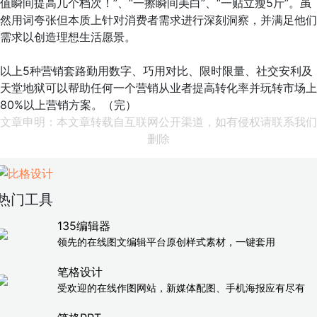
值瞬间提高几个档次！”、“一擦瞬间美白”、“一贴立瘦5斤”。虽
然用词夸张但本质上针对消费者需求进行深刻洞察，并满足他们
需求以创造理想生活愿景。
以上5种营销套路勤用数字、巧用对比、限时限量、社交安利及
天堂地狱可以帮助任何一个营销从业者提高转化率并玩转市场上
80%以上营销方案。（完）
文章申明：本文章转载自互联网公开渠道，如有侵权请联系我们
删除
热门工具
135编辑器
领先的在线图文编辑平台原创样式素材，一键套用
笔格设计
受欢迎的在线作图网站，新媒体配图、手机海报应有尽有