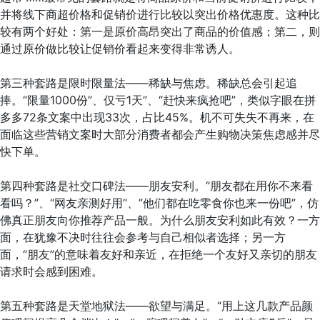
并将线下商超价格和促销价进行比较以突出价格优惠度。这种比
较有两个好处：第一是原价高昂突出了商品的价值感；第二，则
通过原价做比较让促销价看起来变得非常诱人。
第三种套路是限时限量法——稀缺与焦虑。稀缺总会引起追
捧。“限量1000份”、仅亏1天”、“赶快来疯抢吧”，类似字眼在拼
多多72条文案中出现33次，占比45%。机不可失失不再来，在
面临这些营销文案时大部分消费者都会产生购物决策焦虑感并尽
快下单。
第四种套路是社交口碑法——朋友安利。“朋友都在用你不来看
看吗？”、“网友亲测好用“、”他们都在吃零食你也来一份吧”，仿
佛真正朋友向你推荐产品一般。为什么朋友安利如此有效？一方
面，在犹豫不决时往往会参考与自己相似者选择；另一方
面，“朋友”的意味着友好和亲近，在拒绝一个友好又亲切的朋友
请求时会感到困难。
第五种套路是天堂地狱法——欲望与满足。“用上这几款产品颜