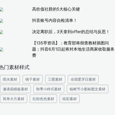
高价值社群的5大核心关键
抖音账号内容自检清单！
决定离职后，3天拿到offer的总结与反思！
【135早资讯】：教育部将彻查教材插图问
题；抖音6月1日起将对本地生活商家收取服务
费
热门素材样式
雨水素材
桃子素材
三图素材
全国爱牙日素材
邀请函模板素材
秋季小样式素材
植树节小图标图文素材
简单大方素材
红粉色色素材
炫彩素材