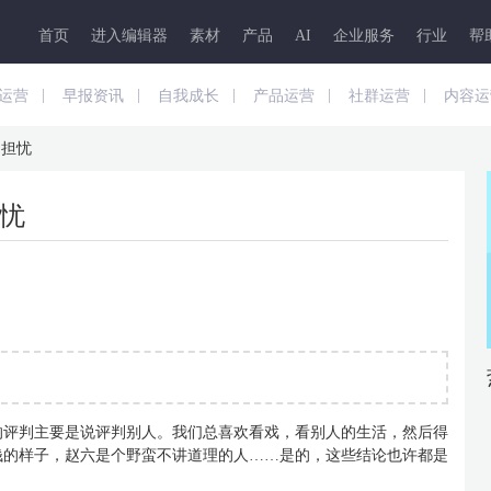
首页
进入编辑器
素材
产品
AI
企业服务
行业
帮
|
|
|
|
|
运营
早报资讯
自我成长
产品运营
社群运营
内容运
和担忧
忧
的评判主要是说评判别人。我们总喜欢看戏，看别人的生活，然后得
钱的样子，赵六是个野蛮不讲道理的人……是的，这些结论也许都是