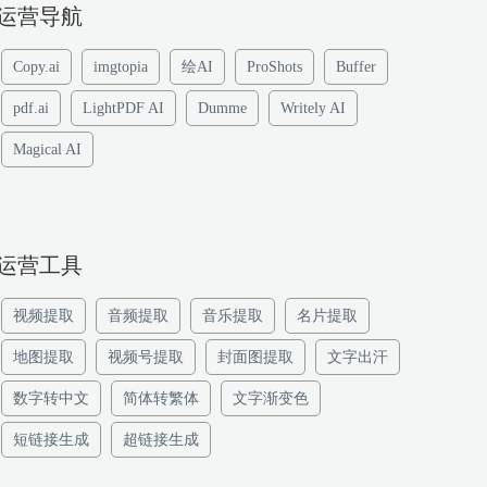
运营导航
Copy.ai
imgtopia
绘AI
ProShots
Buffer
pdf.ai
LightPDF AI
Dumme
Writely AI
Magical AI
运营工具
视频提取
音频提取
音乐提取
名片提取
地图提取
视频号提取
封面图提取
文字出汗
数字转中文
简体转繁体
文字渐变色
短链接生成
超链接生成