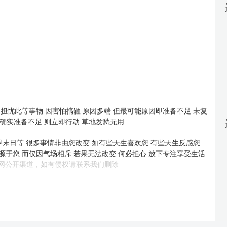
担忧此等事物 因害怕搞砸 原因多端 但最可能原因即准备不足 未复
果确实准备不足 则立即行动 草地发愁无用
界末日等 很多事情非由您改变 如有些天生喜欢您 有些天生反感您
源于您 而仅因气场相斥 若果无法改变 何必担心 放下专注享受生活
网公开渠道，如有侵权请联系我们删除