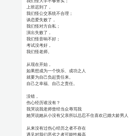
我们怪大学不够务实；
上班迟到了，
我们怪公交系统不合理；
谈恋爱失败了，
我们怪对方自私；
演出失败了，
我们怪音响不好；
考试没考好，
我们怪老师。
从现在开始，
如果想成为一个快乐、成功之人
就要为自己负起责任来。
自己之幸福、自己之责任。
没错，
伤心经历谁没有？
我哭说我老师曾经当众辱骂我
她哭说她从小没有父亲所以总忍不住喜欢已婚大龄男人
从来没有过伤心经历之者不存在
遇见对我们恶劣之者可能性极高