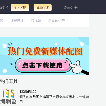
个人VIP
企业VIP
助支持
登录/注册
|
|
|
|
营
海报设计
短视频
新媒体运营
热门工具
135编辑器
领先的在线图文编辑平台原创样式素材，一键套
用