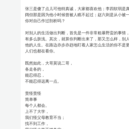
张三是傻了点儿可他特真诚，大家都喜欢他；李四软弱是
阔但那是因为他小时候曾被人瞧不起过；赵六则是从小被
你对自己作过剖析吗？
对别人的生活做出判断，首先是一件非常粗暴野蛮的事情
有多么肤浅。其次，就算你判断出来了，那又怎么样，别
他的人生。在路边亦步亦趋地盯着人家怎么生活的你不是
人们也都在看你。
既然如此，大哥莫说二哥，
各走各的，
能忍得忍，
不能忍得远离一点。
责怪责怪
简单事
每个人都会。
上不了大学，
我们怪父母教育不当；
找不到工作，