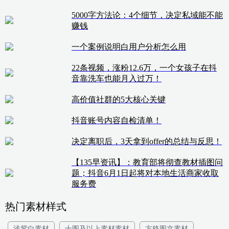
5000字方法论：4个细节，决定私域能不能
赚钱
一个案例说明白用户分析怎么用
22条视频，涨粉12.6万，一个女孩子在抖
音靠洗车也能月入过万！
高价值社群的5大核心关键
抖音账号内容自检清单！
决定离职后，3天拿到offer的总结与反思！
【135早资讯】：教育部将彻查教材插图问
题；抖音6月1日起将对本地生活商家收取
服务费
热门素材样式
浅紫白素材
十图及以上素材素材
方格图文素材