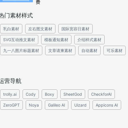
费
热门素材样式
乳白素材
左右图文素材
国际宽容日素材
SVG互动推文素材
模板通知素材
介绍样式素材
九一八图片标题素材
文章请柬素材
自动素材
可乐素材
运营导航
trolly.ai
Cody
Boxy
SheetGod
CheckforAI
ZeroGPT
Noya
Galileo AI
Uizard
Appicons AI