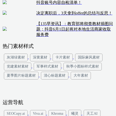
抖音账号内容自检清单！
决定离职后，3天拿到offer的总结与反思！
【135早资讯】：教育部将彻查教材插图问
题；抖音6月1日起将对本地生活商家收取
服务费
热门素材样式
灰湖绿素材
深黄素材
卡片素材
国际麻风素材
党建素材素材
军事样式素材
秋季小图标样式素材
夏季图片标题素材
清心标题素材
大年素材
运营导航
SEOCopy.ai
Viva.ai
Khroma
曦灵
天工AI