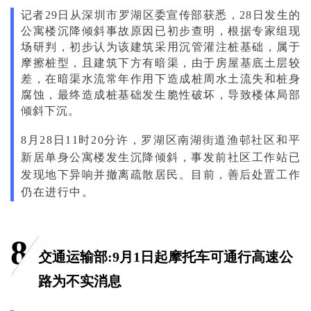
记者29日从深圳市罗湖区委宣传部获悉，28日发生的
公寓楼沉降倾斜事故原因已初步查明，根据专家组现
场研判，初步认为该建筑采用沉管灌注桩基础，属于
摩擦桩型，且建筑下方有暗渠，由于房屋基底土层较
差，在暗渠水流常年作用下造成桩周水土流失和桩身
腐蚀，最终造成桩基础发生脆性破坏，导致楼体局部
倾斜下沉。
8月28日11时20分许，罗湖区南湖街道渔邨社区和平
新居单身公寓楼发生沉降倾斜，事发前社区工作站已
发现地下异响并撤离疏散居民。目前，善后处置工作
仍在进行中。
8
交通运输部:9月1日起摩托车可通行高速公
路为不实消息