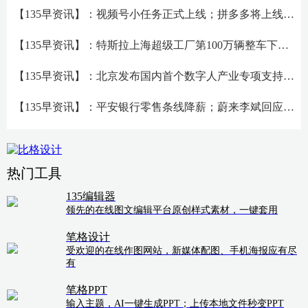
【135早资讯】：视频号小任务正式上线；拼多多将上线跨境电商平台
【135早资讯】：特斯拉上海超级工厂第100万辆整车下线；​微信聊天对话框支持放大编辑
【135早资讯】：北京发布国内首个数字人产业专项支持政策；元宇宙招聘潮开启
【135早资讯】：平安银行零售条线降薪；蔚来李斌回应手机业务传闻
热门工具
135编辑器
领先的在线图文编辑平台原创样式素材，一键套用
笔格设计
受欢迎的在线作图网站，新媒体配图、手机海报应有尽
有
笔格PPT
输入主题，AI一键生成PPT；上传本地文件秒变PPT