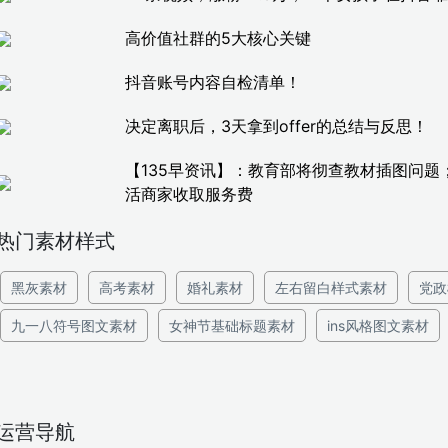
高价值社群的5大核心关键
抖音账号内容自检清单！
决定离职后，3天拿到offer的总结与反思！
【135早资讯】：教育部将彻查教材插图问题
活商家收取服务费
热门素材样式
黑灰素材
高考素材
婚礼素材
左右留白样式素材
党政
九一八符号图文素材
女神节基础标题素材
ins风格图文素材
运营导航