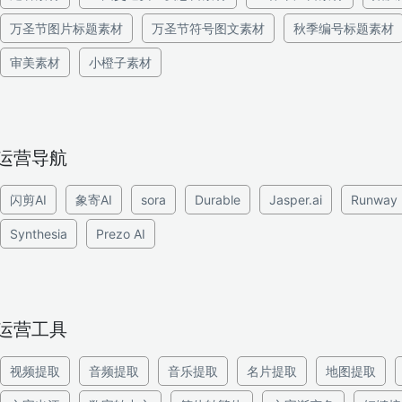
万圣节图片标题素材
万圣节符号图文素材
秋季编号标题素材
审美素材
小橙子素材
运营导航
闪剪AI
象寄AI
sora
Durable
Jasper.ai
Runway
Synthesia
Prezo AI
运营工具
视频提取
音频提取
音乐提取
名片提取
地图提取