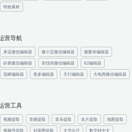
特效素材
运营导航
来逗微信编辑器
微小宝微信编辑器
微聚录编辑器
好易微信编辑器
非找你微信编辑器
62编辑器
迅蟒编辑器
美多编辑器
天行编辑器
大电商微信编辑器
运营工具
视频提取
音频提取
音乐提取
名片提取
地图提取
视频号提取
封面图提取
文字出汗
数字转中文