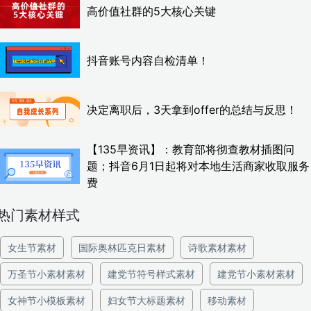
高价值社群的5大核心关键
抖音账号内容自检清单！
决定离职后，3天拿到offer的总结与反思！
【135早资讯】：教育部将彻查教材插图问
题；抖音6月1日起将对本地生活商家收取服务
费
热门素材样式
女生节素材
国际奥林匹克日素材
诗歌素材素材
万圣节小素材素材
建党节符号样式素材
建党节小素材素材
女神节小模板素材
妇女节大标题素材
移动素材