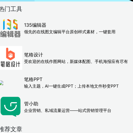
热门工具
135编辑器
领先的在线图文编辑平台原创样式素材，一键套用
笔格设计
受欢迎的在线作图网站，新媒体配图、手机海报应有尽有
笔格PPT
输入主题，AI一键生成PPT；上传本地文件秒变PPT
管小助
企业营销、私域流量运营——站式营销管理平台
推荐文章