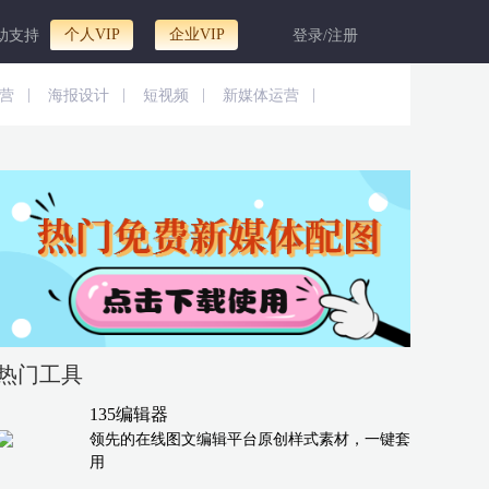
个人VIP
企业VIP
助支持
登录/注册
|
|
|
|
营
海报设计
短视频
新媒体运营
热门工具
135编辑器
领先的在线图文编辑平台原创样式素材，一键套
用