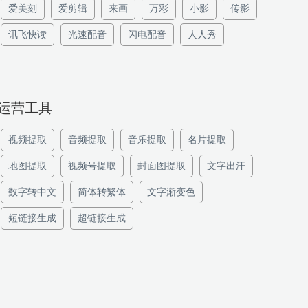
爱美刻
爱剪辑
来画
万彩
小影
传影
讯飞快读
光速配音
闪电配音
人人秀
运营工具
视频提取
音频提取
音乐提取
名片提取
地图提取
视频号提取
封面图提取
文字出汗
数字转中文
简体转繁体
文字渐变色
短链接生成
超链接生成