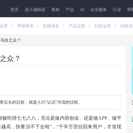
首页
进入编辑器
素材
产品
AI
企业服务
行业
帮
|
|
|
|
|
运营
早报资讯
自我成长
产品运营
社群运营
内容运
是乌合之众？
之众？
里石头的过程，就是人们“认识”河流的过程。
乎都被吃得七七八八，无论是做内容创业、还是做APP、做平
来越高，快要活不下去啦”，“千辛万苦拉回来用户，才发现