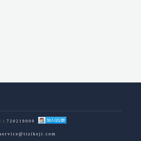
：720219009
service@tizikeji.com