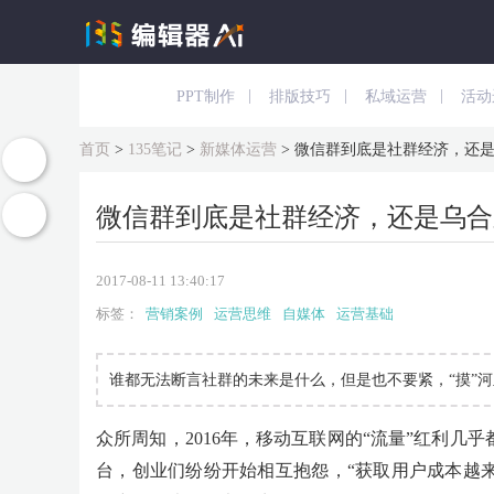
|
|
|
PPT制作
排版技巧
私域运营
活动
首页
>
135笔记
>
新媒体运营
>
微信群到底是社群经济，还
微信群到底是社群经济，还是乌合
2017-08-11 13:40:17
标签：
营销案例
运营思维
自媒体
运营基础
谁都无法断言社群的未来是什么，但是也不要紧，“摸”河
众所周知，2016年，移动互联网的“流量”红利几
台，创业们纷纷开始相互抱怨，“获取用户成本越