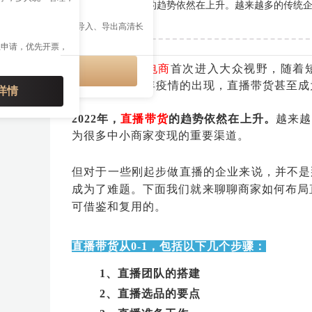
2022年，直播带货的趋势依然在上升。越来越多的传
IP 特权
重要渠道。
多公众号管理、多格式导入、导出高清长
接、云端草稿等权益
上申请，优先开票，
2016年，
直播电商
首次进入大众视野，随着
开通会员享特权
烈。到了2020年疫情的出现，直播带货甚至
详情
2022年，
直播带货
的趋势依然在上升。
越来越
为很多中小商家变现的重要渠道。
但对于一些刚起步做直播的企业来说，并不是
成为了难题。下面我们就来聊聊商家如何布局
可借鉴和复用的。
直播带货从0-1，包括以下几个步骤：
1、直播团队的搭建
2、直播选品的要点