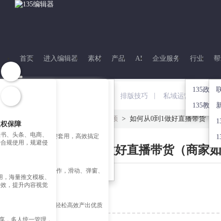
首页
进入编辑器
素材
产品
AI
企业服务
行业
帮
135政企
热点
资源下载
图片工具
企业赋能
|
|
|
PPT制作
排版技巧
私域运营
活动
135教育
135笔记
135客户端下载
极速作图
台
公众号迁移开留言
首页
>
135笔记
>
短视频
>
如何从0到1做好直播带货（商
版权保障
权素材
营销日历
135公众号插件下载
图片拼图
成
135企业培训
红书、头条、电商、
材 + 精美推文模板一键套用，高效搞定
1
量合规使用，规避侵
如何从0到1做好直播带货（商家
135多平台分发
135摄影图
口
135活动
 效果一键制作
GIF制作
、长图、互动模板一键制作，滑动、弹窗、
部可用，海量推文模板、
图片美化
炫酷交互效果随心用
2022-04-30 23:53:49
特效，提升内容视觉
图片分割
创作赋能
标签：
短视频运营
文、AI 文章配图改图，轻松高效产出优质
共享，多人统一管理，