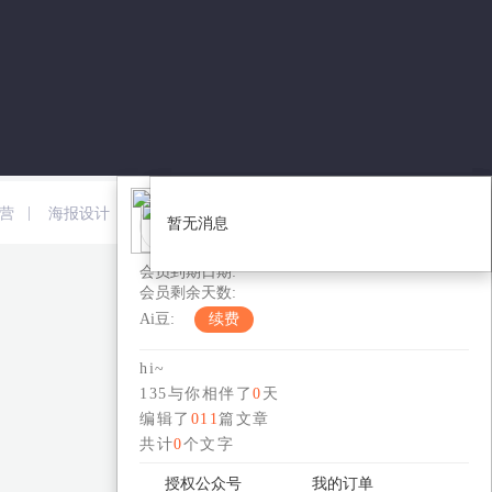
免费版-个人
|
|
|
|
营
海报设计
短视频
新媒体运营
暂无消息
暂无消息
您的用户编号：
会员到期日期:
会员剩余天数:
Ai豆:
续费
hi~
135与你相伴了
0
天
编辑了
011
篇文章
共计
0
个文字
授权公众号
我的订单