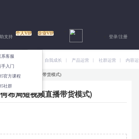
个人VIP
企业VIP
助支持
登录/注册
专栏
联系客服
|
|
|
|
|
运营
早报资讯
自我成长
产品运营
社群运营
内容运
专栏
新手入门
家如何布局短视频直播带货模式)
135官方课程
35社群
如何布局短视频直播带货模式)