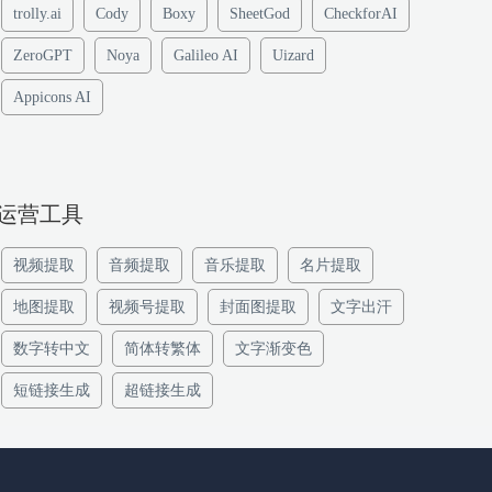
trolly.ai
Cody
Boxy
SheetGod
CheckforAI
ZeroGPT
Noya
Galileo AI
Uizard
Appicons AI
运营工具
视频提取
音频提取
音乐提取
名片提取
地图提取
视频号提取
封面图提取
文字出汗
数字转中文
简体转繁体
文字渐变色
短链接生成
超链接生成