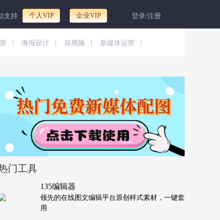
个人VIP
企业VIP
助支持
登录/注册
|
|
|
|
营
海报设计
短视频
新媒体运营
热门工具
135编辑器
领先的在线图文编辑平台原创样式素材，一键套
用