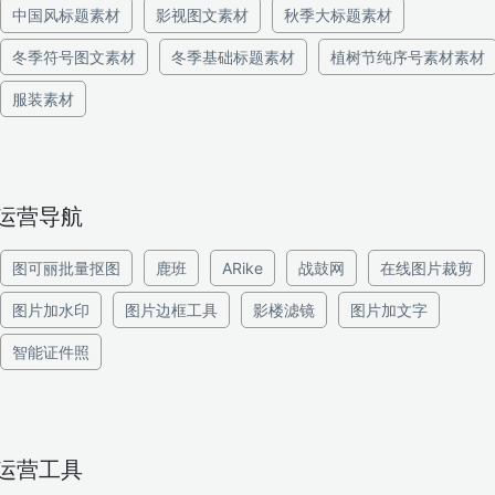
中国风标题素材
影视图文素材
秋季大标题素材
冬季符号图文素材
冬季基础标题素材
植树节纯序号素材素材
服装素材
运营导航
图可丽批量抠图
鹿班
ARike
战鼓网
在线图片裁剪
图片加水印
图片边框工具
影楼滤镜
图片加文字
智能证件照
运营工具