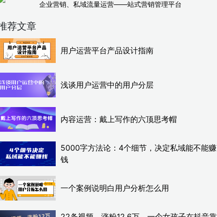
企业营销、私域流量运营——站式营销管理平台
推荐文章
用户运营平台产品设计指南
浅谈用户运营中的用户分层
内容运营：戴上写作的六顶思考帽
5000字方法论：4个细节，决定私域能不能赚
钱
一个案例说明白用户分析怎么用
22条视频，涨粉12.6万，一个女孩子在抖音靠