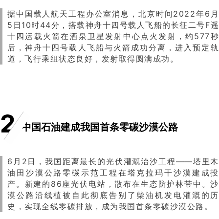
据中国载人航天工程办公室消息，北京时间2022年6月
5日10时44分，搭载神舟十四号载人飞船的长征二号F遥
十四运载火箭在酒泉卫星发射中心点火发射，约577秒
后，神舟十四号载人飞船与火箭成功分离，进入预定轨
道，飞行乘组状态良好，发射取得圆满成功。
2
中国石油建成我国首条零碳沙漠公路
6月2日，我国距离最长的光伏灌溉治沙工程——塔里木
油田沙漠公路零碳示范工程在塔克拉玛干沙漠建成投
产。新建的86座光伏电站，散布在生态防护林带中。沙
漠公路沿线植被自此彻底告别了柴油机发电灌溉的历
史，实现全线零碳排放，成为我国首条零碳沙漠公路。