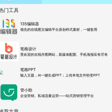
热门工具
135编辑器
领先的在线图文编辑平台原创样式素材，一键套用
笔格设计
受欢迎的在线作图网站，新媒体配图、手机海报应有尽有
笔格PPT
输入主题，AI一键生成PPT；上传本地文件秒变PPT
管小助
企业营销、私域流量运营——站式营销管理平台
推荐文章