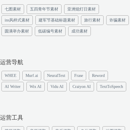
七图素材
五四青年节素材
亚洲熄灯日素材
ins风样式素材
建军节基础标题素材
旅行素材
诈骗素材
圆满举办素材
低碳编号素材
成功素材
运营导航
WHEE
Murf.ai
NeuralText
Frase
Reword
AI Writer
Wix AI
Vidu AI
Craiyon AI
TextToSpeech
运营工具