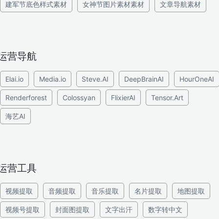
建军节底色样式素材
女神节图片素材素材
文章导航素材
运营导航
Elai.io
Media.io
Steve.AI
DeepBrainAI
HourOneAI
Renderforest
Colossyan
FlixierAI
Tensor.Art
海艺AI
运营工具
视频提取
音频提取
音乐提取
名片提取
地图提取
视频号提取
封面图提取
文字出汗
数字转中文