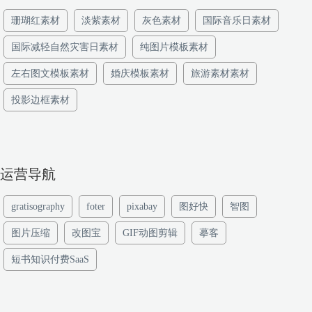
珊瑚红素材
淡紫素材
灰色素材
国际音乐日素材
国际减轻自然灾害日素材
纯图片模板素材
左右图文模板素材
婚庆模板素材
旅游素材素材
投影边框素材
运营导航
gratisography
foter
pixabay
图好快
智图
图片压缩
改图宝
GIF动图剪辑
摹客
短书知识付费SaaS