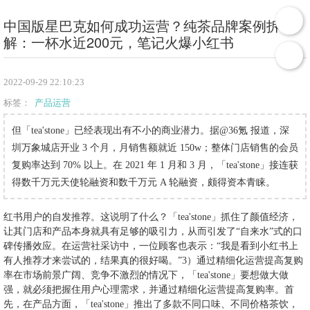
中国版星巴克如何成功运营？纯茶品牌案例拆
解：一杯水近200元，笔记火爆小红书
2022-09-29 22:10:23
标签：
产品运营
但「tea'stone」已经表现出有不小的商业潜力。据@36氪 报道，深
圳万象城店开业 3 个月，月销售额就近 150w；整体门店销售的会员
复购率达到 70% 以上。在 2021 年 1 月和 3 月，「tea'stone」接连获
得数千万元天使轮融资和数千万元 A 轮融资，颇得资本青睐。
红书用户的自发推荐。这说明了什么？「tea'stone」抓住了颜值经济，
让其门店和产品本身就具有足够的吸引力，从而引发了“自来水”式的口
碑传播效应。在运营社采访中，一位顾客也表示：“我是看到小红书上
有人推荐才来尝试的，结果真的很好喝。”3）通过精细化运营提高复购
率在市场前景广阔、竞争不激烈的情况下，「tea'stone」要想做大做
强，就必须把握住用户心理需求，并通过精细化运营提高复购率。首
先，在产品方面，「tea'stone」推出了多款不同口味、不同价格茶饮，