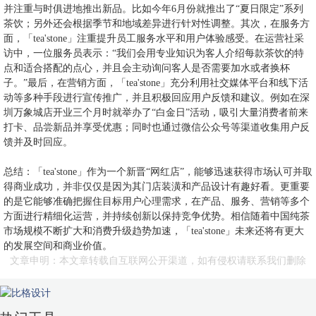
并注重与时俱进地推出新品。比如今年6月份就推出了“夏日限定”系列
茶饮；另外还会根据季节和地域差异进行针对性调整。其次，在服务方
面，「tea'stone」注重提升员工服务水平和用户体验感受。在运营社采
访中，一位服务员表示：“我们会用专业知识为客人介绍每款茶饮的特
点和适合搭配的点心，并且会主动询问客人是否需要加水或者换杯
子。”最后，在营销方面，「tea'stone」充分利用社交媒体平台和线下活
动等多种手段进行宣传推广，并且积极回应用户反馈和建议。例如在深
圳万象城店开业三个月时就举办了“白金日”活动，吸引大量消费者前来
打卡、品尝新品并享受优惠；同时也通过微信公众号等渠道收集用户反
馈并及时回应。
总结：「tea'stone」作为一个新晋“网红店”，能够迅速获得市场认可并取
得商业成功，并非仅仅是因为其门店装潢和产品设计有趣好看。更重要
的是它能够准确把握住目标用户心理需求，在产品、服务、营销等多个
方面进行精细化运营，并持续创新以保持竞争优势。相信随着中国纯茶
市场规模不断扩大和消费升级趋势加速，「tea'stone」未来还将有更大
的发展空间和商业价值。
文章申明：本文章转载自互联网公开渠道，如有侵权请联系我们删除