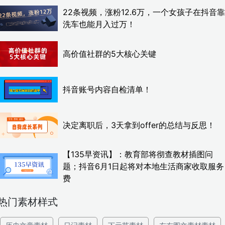
22条视频，涨粉12.6万，一个女孩子在抖音靠
洗车也能月入过万！
高价值社群的5大核心关键
抖音账号内容自检清单！
决定离职后，3天拿到offer的总结与反思！
【135早资讯】：教育部将彻查教材插图问
题；抖音6月1日起将对本地生活商家收取服务
费
热门素材样式