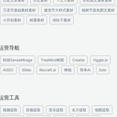
历史文章素材
日记素材
下元节素材
左右图文素材素材
万圣节基础素材素材
建党节大样式素材
植树节底色图文素材
小升初素材
精通素材
绿柱子素材
运营导航
秒画SenseMirage
TreeMind树图
Creatie
Viggle.ai
AISEO
iSlide
Recraft.ai
蝉镜
简单AI
Solo
运营工具
视频提取
音频提取
音乐提取
名片提取
地图提取