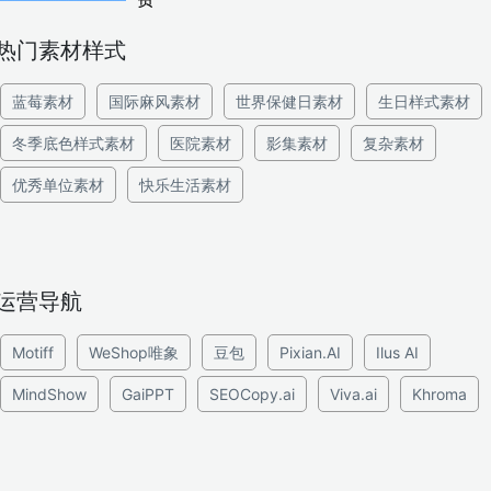
热门素材样式
蓝莓素材
国际麻风素材
世界保健日素材
生日样式素材
冬季底色样式素材
医院素材
影集素材
复杂素材
优秀单位素材
快乐生活素材
运营导航
Motiff
WeShop唯象
豆包
Pixian.AI
Ilus AI
MindShow
GaiPPT
SEOCopy.ai
Viva.ai
Khroma