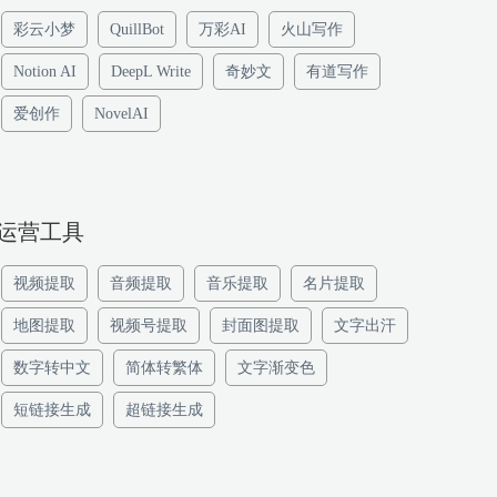
彩云小梦
QuillBot
万彩AI
火山写作
Notion AI
DeepL Write
奇妙文
有道写作
爱创作
NovelAI
运营工具
视频提取
音频提取
音乐提取
名片提取
地图提取
视频号提取
封面图提取
文字出汗
数字转中文
简体转繁体
文字渐变色
短链接生成
超链接生成