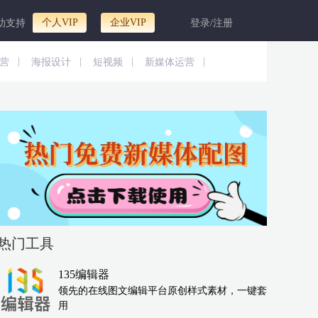
个人VIP
企业VIP
助支持
登录/注册
|
|
|
|
营
海报设计
短视频
新媒体运营
热门工具
135编辑器
领先的在线图文编辑平台原创样式素材，一键套
用