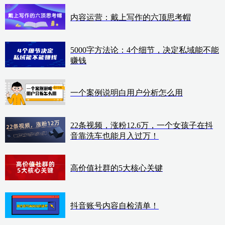
内容运营：戴上写作的六顶思考帽
5000字方法论：4个细节，决定私域能不能
赚钱
一个案例说明白用户分析怎么用
22条视频，涨粉12.6万，一个女孩子在抖
音靠洗车也能月入过万！
高价值社群的5大核心关键
抖音账号内容自检清单！