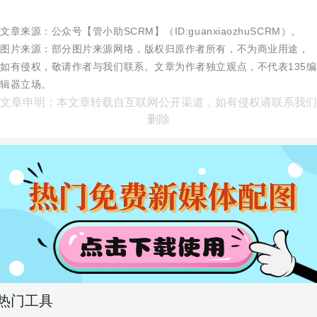
文章来源：公众号【管小助SCRM】（ID:
guanxiaozhuSCRM
）。
图片来源：部分图片来源网络，版权归原作者所有，不为商业用途，
如有侵权，敬请作者与我们联系。文章为作者独立观点，不代表135编
辑器立场。
文章申明：本文章转载自互联网公开渠道，如有侵权请联系我们
删除
热门工具