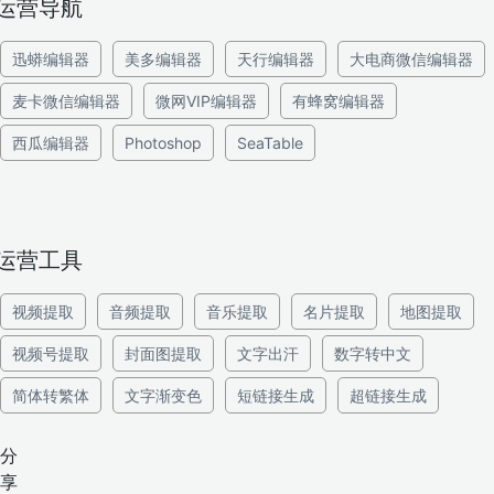
运营导航
迅蟒编辑器
美多编辑器
天行编辑器
大电商微信编辑器
麦卡微信编辑器
微网VIP编辑器
有蜂窝编辑器
西瓜编辑器
Photoshop
SeaTable
运营工具
视频提取
音频提取
音乐提取
名片提取
地图提取
视频号提取
封面图提取
文字出汗
数字转中文
简体转繁体
文字渐变色
短链接生成
超链接生成
分
享