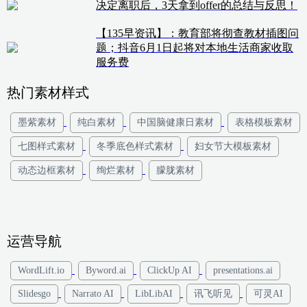
决定离职后，3天拿到offer的总结与反思！
【135早资讯】：教育部将彻查教材插图问
题；抖音6月1日起将对本地生活商家收取
服务费
热门素材样式
墨紫素材
纯白素材
中国脑健康日素材
表格模板素材
七图样式素材
冬季底色样式素材
妇女节大模板素材
动态边框素材
绚烂素材
朦胧素材
运营导航
WordLift.io
Byword.ai
ClickUp AI
presentations.ai
Slidesgo
Narrato AI
LibLibAI
讯飞听见
可灵AI