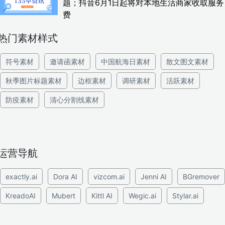
题；抖音6月1日起将对本地生活商家收取服务
费
热门素材样式
符号素材
邀请函素材
中国航海日素材
散文图文素材
秋季图片标题素材
边框素材
调研素材
活跃素材
防疫素材
清心分割线素材
运营导航
exactly.ai
Dora AI
vizcom.ai
Jenni AI
BGremover
KreadoAI
Mubert
Kittl AI
Wegic.ai
Stylar.ai