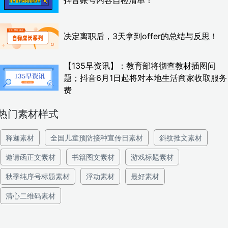
抖音账号内容自检清单！
决定离职后，3天拿到offer的总结与反思！
【135早资讯】：教育部将彻查教材插图问
题；抖音6月1日起将对本地生活商家收取服务
费
热门素材样式
释迦素材
全国儿童预防接种宣传日素材
斜纹推文素材
邀请函正文素材
书籍图文素材
游戏标题素材
秋季纯序号标题素材
浮动素材
最好素材
清心二维码素材