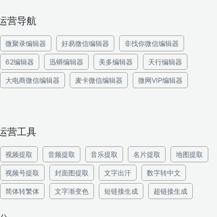
运营导航
微聚录编辑器
好易微信编辑器
非找你微信编辑器
62编辑器
迅蟒编辑器
美多编辑器
天行编辑器
大电商微信编辑器
麦卡微信编辑器
微网VIP编辑器
运营工具
视频提取
音频提取
音乐提取
名片提取
地图提取
视频号提取
封面图提取
文字出汗
数字转中文
简体转繁体
文字渐变色
短链接生成
超链接生成