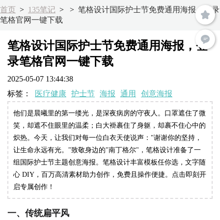
首页
>
135笔记
>
>
笔格设计国际护士节免费通用海报，登录
笔格官网一键下载
笔格设计国际护士节免费通用海报，登
录笔格官网一键下载
2025-05-07 13:44:38
标签：
医疗健康
护士节
海报
通用
创意海报
他们是晨曦里的第一缕光，是深夜病房的守夜人。口罩遮住了微
笑，却遮不住眼里的温柔；白大褂裹住了身躯，却裹不住心中的
炽热。今天，让我们对每一位白衣天使说声："谢谢你的坚持，
让生命永远有光。"致敬身边的"南丁格尔"，笔格设计准备了一
组国际护士节主题创意海报。笔格设计丰富模板任你选，文字随
心 DIY，百万高清素材助力创作，免费且操作便捷。点击即刻开
启专属创作！
一、传统扁平风