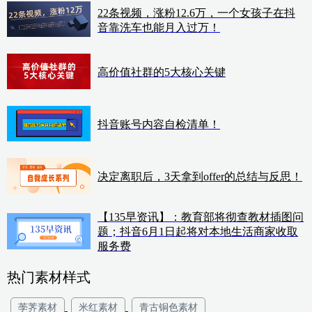
22条视频，涨粉12.6万，一个女孩子在抖
音靠洗车也能月入过万！
高价值社群的5大核心关键
抖音账号内容自检清单！
决定离职后，3天拿到offer的总结与反思！
【135早资讯】：教育部将彻查教材插图问
题；抖音6月1日起将对本地生活商家收取
服务费
热门素材样式
荸荠素材
米红素材
青古铜色素材