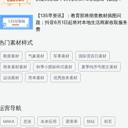
【135早资讯】：教育部将彻查教材插图问
题；抖音6月1日起将对本地生活商家收取服务
费
热门素材样式
鹅黄素材
气象素材
军事素材
国际宽容日素材
商务素材素材
秋季小图标样式素材
夏季纯序号图文素材
运动素材
简单素材
优秀政务素材
运营导航
MAKA
意派
未来应用
爱果果
快站
初页