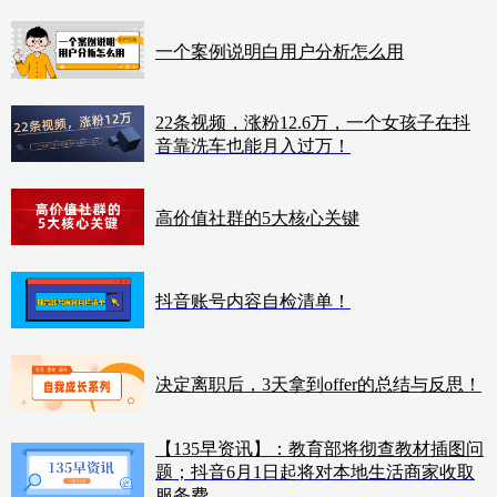
一个案例说明白用户分析怎么用
22条视频，涨粉12.6万，一个女孩子在抖
音靠洗车也能月入过万！
高价值社群的5大核心关键
抖音账号内容自检清单！
决定离职后，3天拿到offer的总结与反思！
【135早资讯】：教育部将彻查教材插图问
题；抖音6月1日起将对本地生活商家收取
服务费