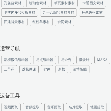
孔雀蓝素材
琥珀色素材
单页素材素材
卡通图文素材
冬季纯序号模板素材
九一八编号素材素材
标题边框素材
团建背景素材
红榜单素材
合同素材
运营导航
新榜微信编辑器
易点编辑器
易企秀
懒设计
MAKA
三节课
荔枝微课
得到
新榜
清博智能
运营工具
视频提取
音频提取
音乐提取
名片提取
地图提取