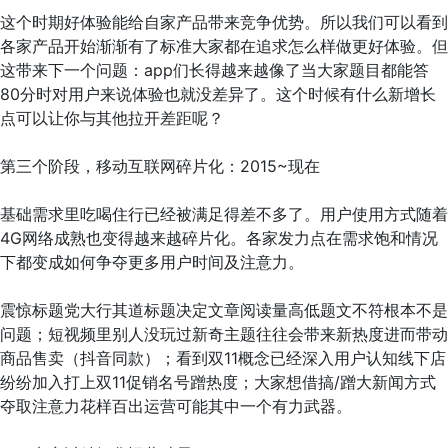
这个时期好体验能给自家产品带来竞争优势。所以我们可以看到
各家产品开始渐渐有了标准大家都在追求怎么样做更好体验。但
这带来下一个问题：app们长得越来越像了当大家题目都能答
80分时对用户来说体验也就没差异了。这个时候有什么新增长
点可以让你与其他拉开差距呢？
第三个阶段，移动互联网碎片化：2015~现在
基础需求里吃喝住行已经被满足得差不多了。用户使用方式随着
4G网络成熟也变得越来越碎片化。各家发力点在需求饱和情况
下都变成如何争夺更多用户时间及注意力。
震惊标题党大行其道标题决定文章阅读量高低题文不符根本不是
问题；短视频里别人没玩过新奇主题往往会带来新热度进而带动
商品售卖（抖音同款）；看到双11概念已经深入用户认知线下店
纷纷加入打上双11促销名号蹭热度；大家想借搞/蹭大新闻方式
夺取注意力花样百出运营可能其中一个有力武器。