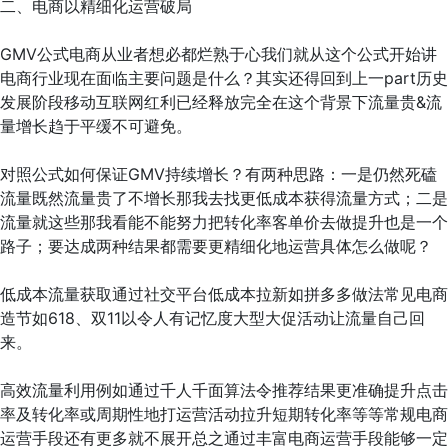
二、电商以精细化运营破局
GMV公式电商从业者想必都烂熟于心我们就从这个公式开始讲
电商行业现在面临主要问题是什么？其实还得回到上一part历史
发展阶段移动互联网红利已经释放完全在这个背景下流量贵&流
量增长趋于平缓不可避免。
对照公式如何保证GMV持续增长？有两种思路：一是仍然死磕
流量既然流量贵了不增长那我去找更低成本获得流量方式；二是
流量就这些那我看能不能努力把转化率客单价去做提升也是一个
路子；要达成两种结果都需要更精细化地运营具体怎么做呢？
低成本流量获取通过社交平台低成本拉新如拼多多做法常见电商
造节如618、双11以令人有记忆度大型大促活动让流量自己回
来。
高效流量利用例如通过千人千面算法令推荐结果更准确提升点击
率及转化率或周期性地打运营活动拉升短期转化率等等常规电商
运营手段还有更多就不展开总之通过丰富电商运营手段能够一定