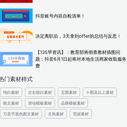
抖音账号内容自检清单！
决定离职后，3天拿到offer的总结与反思！
【135早资讯】：教育部将彻查教材插图问
题；抖音6月1日起将对本地生活商家收取服务
费
热门素材样式
纯白素材
左右留白素材
五图素材
十图及以上素材
散文素材
滑动模板素材
品牌模板素材
万圣节底色图文素材
古风素材
荒诞素材