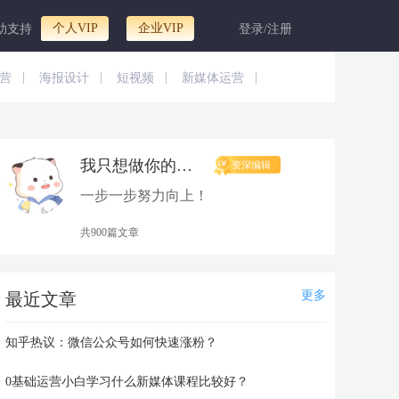
个人VIP
企业VIP
助支持
登录/注册
|
|
|
|
营
海报设计
短视频
新媒体运营
我只想做你的太阳
资深编辑
一步一步努力向上！
共900篇文章
更多
最近文章
知乎热议：微信公众号如何快速涨粉？
0基础运营小白学习什么新媒体课程比较好？