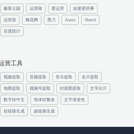
极客公园
运营喵
爱运营
姑婆那些事
运营派
梅花网
墨刀
Axure
Sketch
百度统计
运营工具
视频提取
音频提取
音乐提取
名片提取
地图提取
视频号提取
封面图提取
文字出汗
数字转中文
简体转繁体
文字渐变色
短链接生成
超链接生成