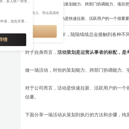
共享，多人统一管理，
做一场活动，对你的策划能力、跨部门协调能力、项目
IP 特权
多公众号管理、多格式导入、导出高清长
接、云端草稿等权益
对于公司而言，活动是快速拉新、活跃用户的一个很重
上申请，优先开票，
开通会员享特权
做了运营这几年，陆陆续续总会接触到各种不
详情
对于自身而言，
活动策划是运营从事者的标配，是
做一场活动，对你的策划能力、跨部门协调能力、
对于公司而言，活动是快速拉新、活跃用户的一个
估量。
下面分享一场活动从策划到执行的方法和步骤，纯