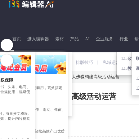
首页
进入编辑器
素材
产品
AI
企业服务
行业
帮
135政企
热点
资源下载
图片工具
企业赋能
|
|
|
PPT制作
排版技巧
私域运营
活动
135教育
135笔记
135客户端下载
极速作图
台
公众号迁移开留言
首页
>
135笔记
>
>
五大步骤构建高级活动运营
版权保障
权素材
营销日历
135公众号插件下载
图片拼图
成
135企业培训
红书、头条、电商、
材 + 精美推文模板一键套用，高效搞定
1
量合规使用，规避侵
五大步骤构建高级活动运营
135多平台分发
135摄影图
口
135活动
 效果一键制作
GIF制作
、长图、互动模板一键制作，滑动、弹窗、
部可用，海量推文模板、
图片美化
炫酷交互效果随心用
2017-07-26 16:43:53
特效，提升内容视觉
图片分割
创作赋能
标签：
运营思维
文、AI 文章配图改图，轻松高效产出优质