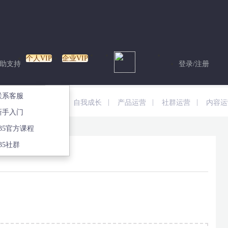
个人VIP
企业VIP
助支持
登录/注册
专栏
联系客服
|
|
|
|
|
运营
早报资讯
自我成长
产品运营
社群运营
内容运
专栏
新手入门
135官方课程
35社群