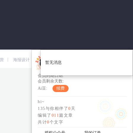
免费版-个人
|
|
|
|
营
海报设计
短视频
新媒体运营
暂无消息
暂无消息
您的用户编号：
会员到期日期:
会员剩余天数:
Ai豆:
续费
hi~
135与你相伴了
0
天
编辑了
011
篇文章
共计
0
个文字
授权公众号
我的订单