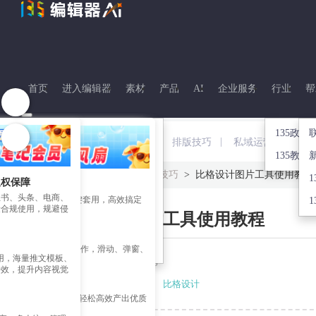
首页
进入编辑器
素材
产品
AI
企业服务
行业
帮
135政企
热点
资源下载
图片工具
企业赋能
|
|
|
PPT制作
排版技巧
私域运营
活动
135教育
135笔记
135客户端下载
极速作图
台
公众号迁移开留言
首页
>
135笔记
>
排版技巧
>
比格设计图片工具使用教程
版权保障
权素材
营销日历
135公众号插件下载
图片拼图
成
135企业培训
红书、头条、电商、
材 + 精美推文模板一键套用，高效搞定
1
量合规使用，规避侵
比格设计图片工具使用教程
135多平台分发
135摄影图
口
135活动
 效果一键制作
GIF制作
、长图、互动模板一键制作，滑动、弹窗、
部可用，海量推文模板、
图片美化
炫酷交互效果随心用
2020-11-20 11:47:36
特效，提升内容视觉
图片分割
创作赋能
标签：
PS技巧
封面图
比格设计
文、AI 文章配图改图，轻松高效产出优质