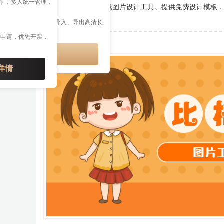
共享，多人统一管理，
比格设计是一款在线图片设计工具。提供免费设计模板，内
IP 特权
等多个模板类型。
多公众号管理、多格式导入、导出高清长
接、云端草稿等权益
上申请，优先开票，
开通会员享特权
详情