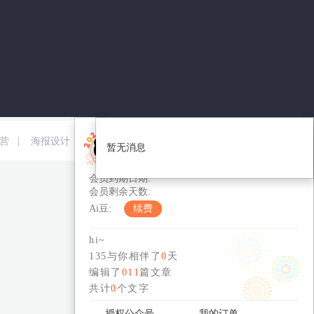
免费版-个人
|
|
|
|
营
海报设计
短视频
新媒体运营
暂无消息
暂无消息
您的用户编号：
会员到期日期:
会员剩余天数:
Ai豆:
续费
hi~
135与你相伴了
0
天
编辑了
011
篇文章
共计
0
个文字
授权公众号
我的订单