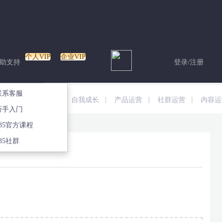
个人VIP
企业VIP
助支持
登录/注册
专栏
联系客服
|
|
|
|
|
运营
早报资讯
自我成长
产品运营
社群运营
内容运
专栏
新手入门
135官方课程
35社群