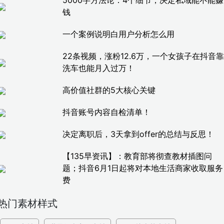
5000字方法论：4个细节，决定私域能不能赚
钱
一个案例说明白用户分析怎么用
22条视频，涨粉12.6万，一个女孩子在抖音靠
洗车也能月入过万！
高价值社群的5大核心关键
抖音账号内容自检清单！
决定离职后，3天拿到offer的总结与反思！
【135早资讯】：教育部将彻查教材插图问
题；抖音6月1日起将对本地生活商家收取服务
费
热门素材样式