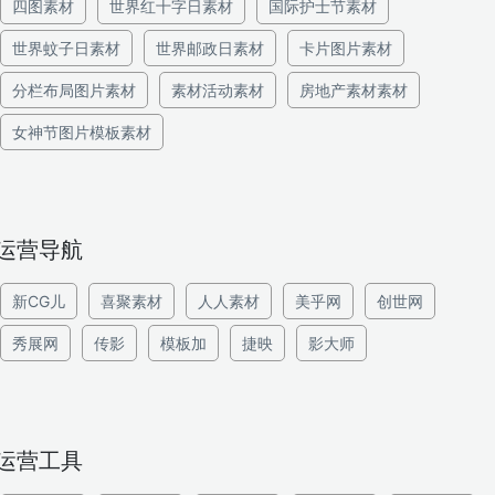
四图素材
世界红十字日素材
国际护士节素材
世界蚊子日素材
世界邮政日素材
卡片图片素材
分栏布局图片素材
素材活动素材
房地产素材素材
女神节图片模板素材
运营导航
新CG儿
喜聚素材
人人素材
美乎网
创世网
秀展网
传影
模板加
捷映
影大师
运营工具