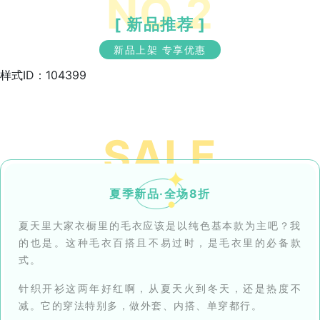
NO.2
[ 新品推荐 ]
新品上架 专享优惠
样式ID：104399
SALE
夏季新品·全场8折
夏天里大家衣橱里的毛衣应该是以纯色基本款为主吧？我
的也是。这种毛衣百搭且不易过时，是毛衣里的必备款
式。
针织开衫这两年好红啊，从夏天火到冬天，还是热度不
减。它的穿法特别多，做外套、内搭、单穿都行。