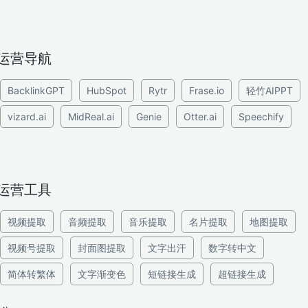
运营导航
BacklinkGPT
HubSpot
Rytr
Frase.io
轻竹AIPPT
vizard.ai
MidReal.ai
Genie
Otter.ai
Speechify
运营工具
视频提取
音频提取
音乐提取
名片提取
地图提取
视频号提取
封面图提取
文字出汗
数字转中文
简体转繁体
文字渐变色
短链接生成
超链接生成