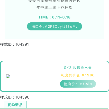
妥妥的摩拳擦掌准备限时开秒
年中线上线下齐狂欢
TIME : 6.11-6.18
淘口令:￥2FECcytt18o￥/
样式ID：104391
SK2-玫瑰香水盒
礼盒总价值 ￥1980
抢购价：
￥1980
样式ID：104390
夏季新品