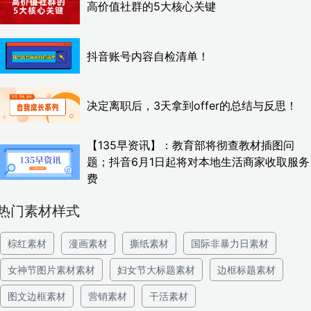
高价值社群的5大核心关键
抖音账号内容自检清单！
决定离职后，3天拿到offer的总结与反思！
【135早资讯】：教育部将彻查教材插图问
题；抖音6月1日起将对本地生活商家收取服务
费
热门素材样式
棕红素材
漫画素材
撕纸素材
国际非暴力日素材
女神节图片素材素材
妇女节大标题素材
边框标题素材
图文边框素材
营销素材
干活素材