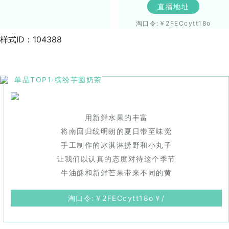
直播地址
淘口令:￥2FECcytt18o
样式ID：104388
单品TOP1·缤纷芋圆奶茶
用新鲜水果的丰富
将南回归线明朗的夏日带至味觉
手工制作的冰淇淋捞野和小丸子
让我们以认真的态度对待这个季节
牛油酥和新鲜芒果带来不同的黄
淘口令:￥2FECcytt18o￥/