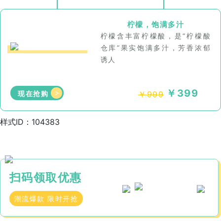
柠檬，饱满多汁
柠檬含丰富柠檬酸，是“柠檬酸
仓库”果实饱满多汁，芳香浓郁
诱人
￥399
>
￥999
现在抢购
样式ID：104383
扫码领取优惠
潮流爆款 限时开抢