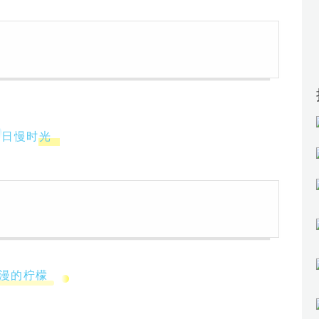
夏日慢时光
漫的柠檬