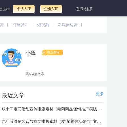
个人VIP
企业VIP
助支持
登录/注册
|
|
|
|
营
海报设计
短视频
新媒体运营
小伍
资深编辑
共624篇文章
更多
最近文章
双十二电商活动宣传排版素材（电商商品促销推广模版样式）
乞巧节微信公众号推文排版素材（爱情浪漫活动推广文案）