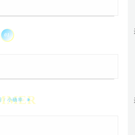
0
1
MMER
 / 小确幸