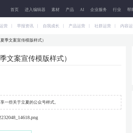
首页
进入编辑器
素材
产品
AI
企业服务
行业
帮
|
|
|
|
|
运营
早报资讯
自我成长
产品运营
社群运营
内容运
（夏季文案宣传模版样式）
季文案宣传模版样式）
分享一些关于立夏的公众号样式。