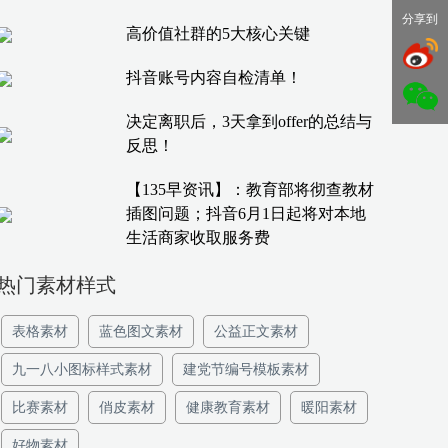
分享到
高价值社群的5大核心关键
抖音账号内容自检清单！
决定离职后，3天拿到offer的总结与
反思！
【135早资讯】：教育部将彻查教材
插图问题；抖音6月1日起将对本地
生活商家收取服务费
热门素材样式
表格素材
蓝色图文素材
公益正文素材
九一八小图标样式素材
建党节编号模板素材
比赛素材
俏皮素材
健康教育素材
暖阳素材
好物素材