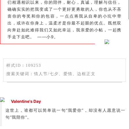
们相遇相识以来，你的陪伴，耐心，真诚，理解与信任，
确确实实的把我变成了一个更好更勇敢的人，你也从不吝
啬你的夸奖和你的包容，一点点将我从自卑的小坑中带
出，或许在你身上，温柔才是你最不起眼的优点。既然双
向奔赴如此难得我们又如此幸运，我亲爱的小帖，一起携
手走下去吧。 ——小9。
样式ID：109253
搜索关键词：情人节/七夕、爱情、边框正文
Valentine's Day
这世上，谁都可以简单说一句“我爱你”，却没有人愿意说一
句“我陪你”。